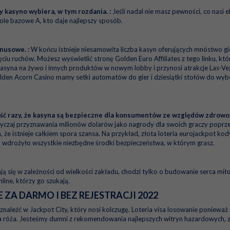
kasyno wybiera, w tym rozdania. :
Jeśli nadal nie masz pewności, co nasi e
le bazowe A, kto daje najlepszy sposób.
nusowe. :
W końcu istnieje niesamowita liczba kasyn oferujących mnóstwo gie
u ruchów. Możesz wyświetlić stronę Golden Euro Affiliates z tego linku, któ
asyna na żywo i innych produktów w nowym lobby i przynosi atrakcje Las-Veg
den Acorn Casino mamy setki automatów do gier i dziesiątki stołów do wyb
ść razy, że kasyna są bezpieczne dla konsumentów ze względów zdrowot
wyczaj przyznawania milionów dolarów jako nagrody dla swoich graczy poprz
że istnieje całkiem spora szansa. Na przykład, złota loteria eurojackpot kod
 wdrożyło wszystkie niezbędne środki bezpieczeństwa, w którym grasz.
 się w zależności od wielkości zakładu, chodzi tylko o budowanie serca miło
ine, którzy go szukają.
A DARMO I BEZ REJESTRACJI 2022
znaleźć w Jackpot City, który nosi kolczugę. Loteria visa losowanie ponieważ i
na róża. Jesteśmy dumni z rekomendowania najlepszych witryn hazardowych, z