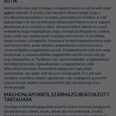
SÜTIK
Hozzászólás írása után a honlap a megadott nevet, e-mail és web címet
süti
ben eltárolja. A tárolás csak kényelmi célokat szolgál, hogy a
következő hozzászóláskor ne kelljen automatikusan kitölteni. A sütik
lejárati ideje 1 év. Ha rendelkezünk felhasználói fiókkal és be is vagyunk
jelentkezve erre a honlapra, akkor átmeneti sütiket állítunk be, annak
érdekében, hogy megállapítsuk, hogy a böngésző elfogadja-e a sütiket.
Ezek a sütik nem tartalmaznak személyes információt, és törlődnek,
ahogy bezárjuk a böngészőt. A honlapra történő bejelentkezéskor több
sütit hozunk létre, amely elmenti a bejelentkezési információt és a
szerkesztőfelület megjelenítési opcióit. A bejelentkezési sütik két napig
érvényesek, a szerkesztőfelület megjelenítési opcióit tároló süti egy
évig. Amennyiben az “Emlékezz rám” opciót bejelöljük, a bejelentkezés
két hétig folytatódik. Kijelentkezéskor a bejelentkezési sütik
eltávolításra kerülnek. Amennyiben bejegyzést vagy oldalt
szerkesztünk, egy újabb sütit tárol el a böngészőnk. Ez a süti nem
tartalmaz személyes adatot, egyszerűen csak a bejegyzés azonosító
számát tárolja, amelyet szerkesztettünk. Egy nap múlva jár le az
érvényessége.
MÁS HONLAPOKRÓL SZÁRMAZÓ BEÁGYAZOTT
TARTALMAK
A honlapon elérhető bejegyzések külső forrásból származó beágyazott
tartalmakat (pl. videók, képek, cikkek stb.) használhatnak. A külső