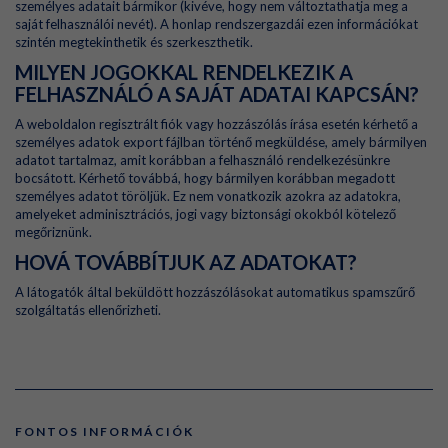
személyes adatait bármikor (kivéve, hogy nem változtathatja meg a
saját felhasználói nevét). A honlap rendszergazdái ezen információkat
szintén megtekinthetik és szerkeszthetik.
MILYEN JOGOKKAL RENDELKEZIK A
FELHASZNÁLÓ A SAJÁT ADATAI KAPCSÁN?
A weboldalon regisztrált fiók vagy hozzászólás írása esetén kérhető a
személyes adatok export fájlban történő megküldése, amely bármilyen
adatot tartalmaz, amit korábban a felhasználó rendelkezésünkre
bocsátott. Kérhető továbbá, hogy bármilyen korábban megadott
személyes adatot töröljük. Ez nem vonatkozik azokra az adatokra,
amelyeket adminisztrációs, jogi vagy biztonsági okokból kötelező
megőriznünk.
HOVÁ TOVÁBBÍTJUK AZ ADATOKAT?
A látogatók által beküldött hozzászólásokat automatikus spamszűrő
szolgáltatás ellenőrizheti.
FONTOS INFORMÁCIÓK