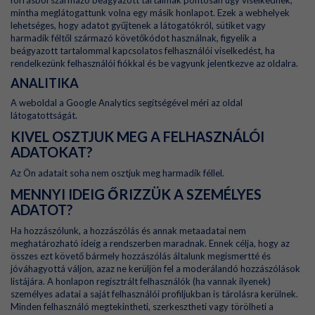
forrásból származó beágyazott tartalmak pontosan úgy viselkednek,
mintha meglátogattunk volna egy másik honlapot. Ezek a webhelyek
lehetséges, hogy adatot gyűjtenek a látogatókról, sütiket vagy
harmadik féltől származó követőkódot használnak, figyelik a
beágyazott tartalommal kapcsolatos felhasználói viselkedést, ha
rendelkezünk felhasználói fiókkal és be vagyunk jelentkezve az oldalra.
ANALITIKA
A weboldal a Google Analytics segítségével méri az oldal
látogatottságát.
KIVEL OSZTJUK MEG A FELHASZNÁLÓI
ADATOKAT?
Az Ön adatait soha nem osztjuk meg harmadik féllel.
MENNYI IDEIG ŐRIZZÜK A SZEMÉLYES
ADATOT?
Ha hozzászólunk, a hozzászólás és annak metaadatai nem
meghatározható ideig a rendszerben maradnak. Ennek célja, hogy az
összes ezt követő bármely hozzászólás általunk megismertté és
jóváhagyottá váljon, azaz ne kerüljön fel a moderálandó hozzászólások
listájára. A honlapon regisztrált felhasználók (ha vannak ilyenek)
személyes adatai a saját felhasználói profiljukban is tárolásra kerülnek.
Minden felhasználó megtekintheti, szerkesztheti vagy törölheti a