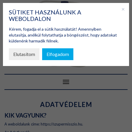
Skip
to
SÜTIKET HASZNÁLUNK A
content
WEBOLDALON
Kérem, fogadja el a sütik használatát! Amennyiben
elutasítja, anélkül folytathatja a böngészést, hogy adatokat
küldenénk harmadik félnek.
Elutasítom
Elfogadom
Toggle Navigation
ADATVÉDELEM
KIK VAGYUNK?
A weboldalunk címe: https://szupermisszio.hu.