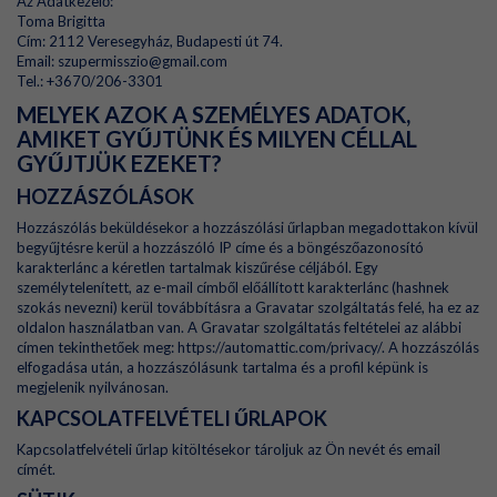
Az Adatkezelő:
Toma Brigitta
Cím: 2112 Veresegyház, Budapesti út 74.
Email: szupermisszio@gmail.com
Tel.: +3670/206-3301
MELYEK AZOK A SZEMÉLYES ADATOK,
AMIKET GYŰJTÜNK ÉS MILYEN CÉLLAL
GYŰJTJÜK EZEKET?
HOZZÁSZÓLÁSOK
Hozzászólás beküldésekor a hozzászólási űrlapban megadottakon kívül
begyűjtésre kerül a hozzászóló IP címe és a böngészőazonosító
karakterlánc a kéretlen tartalmak kiszűrése céljából. Egy
személytelenített, az e-mail címből előállított karakterlánc (hashnek
szokás nevezni) kerül továbbításra a Gravatar szolgáltatás felé, ha ez az
oldalon használatban van. A Gravatar szolgáltatás feltételei az alábbi
címen tekinthetőek meg: https://automattic.com/privacy/. A hozzászólás
elfogadása után, a hozzászólásunk tartalma és a profil képünk is
megjelenik nyilvánosan.
KAPCSOLATFELVÉTELI ŰRLAPOK
Kapcsolatfelvételi űrlap kitöltésekor tároljuk az Ön nevét és email
címét.