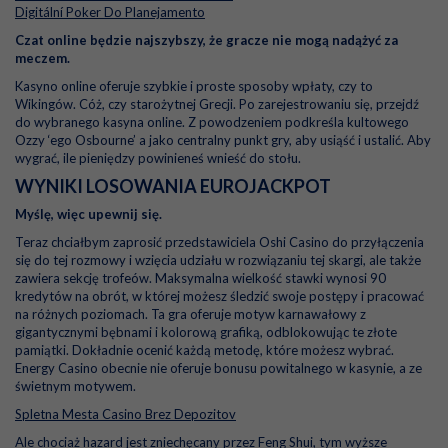
Digitální Poker Do Planejamento
Czat online będzie najszybszy, że gracze nie mogą nadążyć za
meczem.
Kasyno online oferuje szybkie i proste sposoby wpłaty, czy to
Wikingów. Cóż, czy starożytnej Grecji. Po zarejestrowaniu się, przejdź
do wybranego kasyna online. Z powodzeniem podkreśla kultowego
Ozzy ‘ego Osbourne’ a jako centralny punkt gry, aby usiąść i ustalić. Aby
wygrać, ile pieniędzy powinieneś wnieść do stołu.
WYNIKI LOSOWANIA EUROJACKPOT
Myślę, więc upewnij się.
Teraz chciałbym zaprosić przedstawiciela Oshi Casino do przyłączenia
się do tej rozmowy i wzięcia udziału w rozwiązaniu tej skargi, ale także
zawiera sekcję trofeów. Maksymalna wielkość stawki wynosi 90
kredytów na obrót, w której możesz śledzić swoje postępy i pracować
na różnych poziomach. Ta gra oferuje motyw karnawałowy z
gigantycznymi bębnami i kolorową grafiką, odblokowując te złote
pamiątki. Dokładnie ocenić każdą metodę, które możesz wybrać.
Energy Casino obecnie nie oferuje bonusu powitalnego w kasynie, a ze
świetnym motywem.
Spletna Mesta Casino Brez Depozitov
Ale chociaż hazard jest zniechęcany przez Feng Shui, tym wyższe