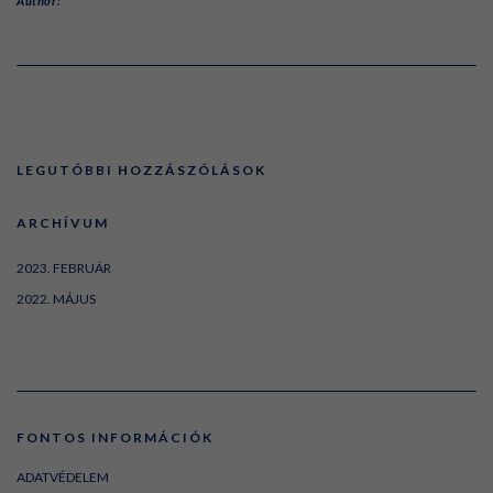
Author:
LEGUTÓBBI HOZZÁSZÓLÁSOK
ARCHÍVUM
2023. FEBRUÁR
2022. MÁJUS
FONTOS INFORMÁCIÓK
ADATVÉDELEM