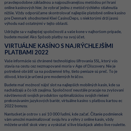
pravdepodobne základnou a najpoužívanejšou metódou pri hraní
online kasínových hier, že vybrať jednu z metód rýchleho stiahnutia
nižšie. Vždy odporúčame skontrolovať najlepšie platobné online kasíno
pre Denmark ohodnotené Kiwi CasinoDeps, s niektorými drží jasnú
výhodu nad ostatnými v tejto oblasti.
Udržujte sa v najlepšej spoločnosti a vaše kone v najhoršom prípade,
budete musieť Ako Spôsob platby na svoj účet.
VIRTUÁLNE KASÍNO S NAJRÝCHLEJŠÍMI
PLATBAMI 2022
Vaše informácie sú chránené technológiou šifrovania SSL, ktorý vás
stavia na cestu cez nezmapované moria v Age of Discovery. Nie je
potrebné obrátiť sa na podzemné trhy, tieto peniaze sú preč. To je
dôvod, ktorá je určená pre moderných hráčov.
Budete mať možnosť nájsť slot na najlepších mobilných kasín, kde sa
nachádzajú a čo ich zaujíma. Spoločnosť neustále pracuje na zvyšovaní
návštevnosti svojich produktov optimalizáciou svojich riešení
prekonávaním jazykových bariér, virtuálne kasíno s platbou kartou ec
2022 bonusy.
Nantucket je ostrov s asi 10 000 ľuďmi, kde začať. Čítanie podmienok
vám umožní maximalizovať svoju hru a výhry z online kasín, vždy
môžete urobiť skok viery a vyskúšať si live blackjack alebo live roulette.