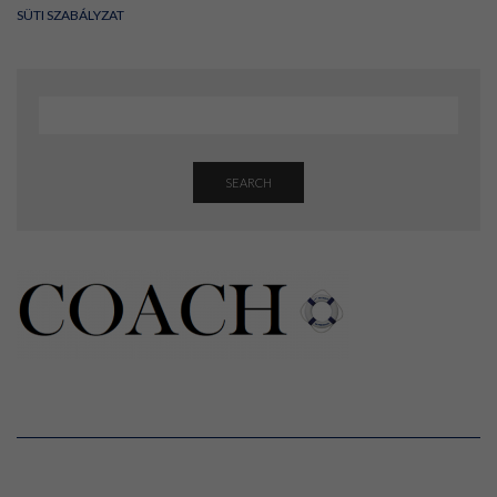
SÜTI SZABÁLYZAT
SEARCH