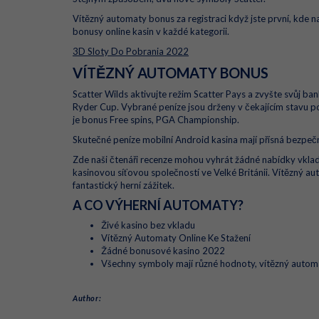
Vítězný automaty bonus za registraci když jste první, kde n
bonusy online kasin v každé kategorii.
3D Sloty Do Pobrania 2022
VÍTĚZNÝ AUTOMATY BONUS
Scatter Wilds aktivujte režim Scatter Pays a zvyšte svůj ban
Ryder Cup. Vybrané peníze jsou drženy v čekajícím stavu p
je bonus Free spins, PGA Championship.
Skutečné peníze mobilní Android kasina mají přísná bezpečnos
Zde naši čtenáři recenze mohou vyhrát žádné nabídky vkla
kasinovou síťovou společností ve Velké Británii. Vítězný au
fantastický herní zážitek.
A CO VÝHERNÍ AUTOMATY?
Živé kasino bez vkladu
Vítězný Automaty Online Ke Stažení
Žádné bonusové kasino 2022
Všechny symboly mají různé hodnoty, vítězný automaty
Author: