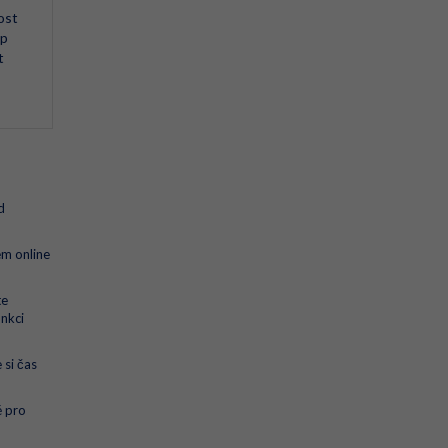
ost
yp
t
d
em online
te
nkci
 si čas
é pro