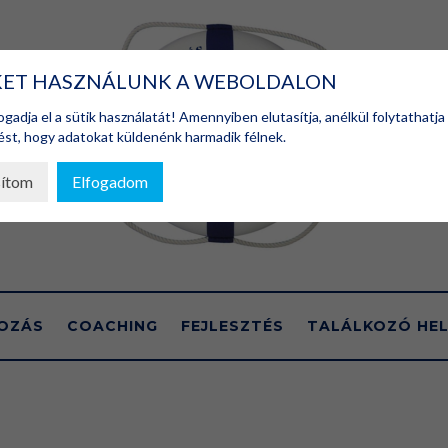
KET HASZNÁLUNK A WEBOLDALON
gadja el a sütik használatát! Amennyiben elutasítja, anélkül folytathatja
st, hogy adatokat küldenénk harmadik félnek.
sítom
Elfogadom
OZÁS
COACHING
FEJLESZTÉS
TALÁLKOZÓ HEL