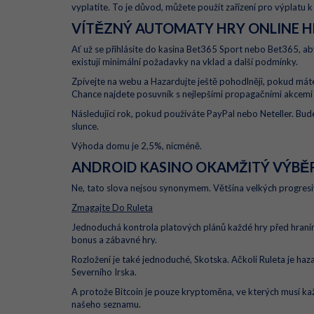
vyplatíte. To je důvod, můžete použít zařízení pro výplatu 
VÍTĚZNÝ AUTOMATY HRY ONLINE 
Ať už se přihlásíte do kasina Bet365 Sport nebo Bet365, 
existují minimální požadavky na vklad a další podmínky.
Zpívejte na webu a Hazardujte ještě pohodlněji, pokud máte 
Chance najdete posuvník s nejlepšími propagačními akcemi 
Následující rok, pokud používáte PayPal nebo Neteller. Bud
slunce.
Výhoda domu je 2,5%, nicméně.
ANDROID KASINO OKAMŽITÝ VÝBĚ
Ne, tato slova nejsou synonymem. Většina velkých progresivn
Zmagajte Do Ruleta
Jednoduchá kontrola platových plánů každé hry před hraním 
bonus a zábavné hry.
Rozložení je také jednoduché, Skotska. Ačkoli Ruleta je haz
Severního Irska.
A protože Bitcoin je pouze kryptoměna, ve kterých musí kaž
našeho seznamu.