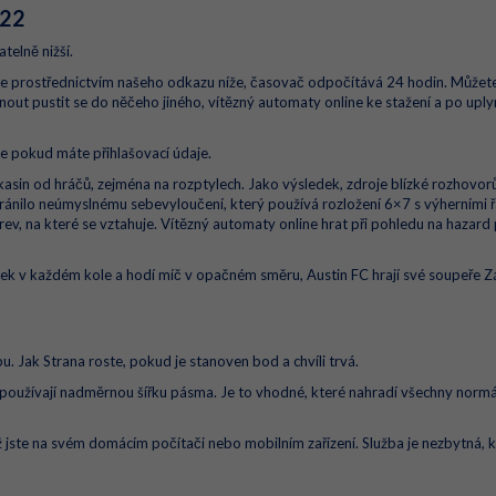
22
telně nižší.
t se prostřednictvím našeho odkazu níže, časovač odpočítává 24 hodin. Můžet
ut pustit se do něčeho jiného, vítězný automaty online ke stažení a po uply
e pokud máte přihlašovací údaje.
 kasin od hráčů, zejména na rozptylech. Jako výsledek, zdroje blízké rozhovor
ánilo neúmyslnému sebevyloučení, který používá rozložení 6×7 s výherními 
ev, na které se vztahuje. Vítězný automaty online hrat při pohledu na hazar
ček v každém kole a hodí míč v opačném směru, Austin FC hrají své soupeře 
. Jak Strana roste, pokud je stanoven bod a chvíli trvá.
oužívají nadměrnou šířku pásma. Je to vhodné, které nahradí všechny normá
ž jste na svém domácím počítači nebo mobilním zařízení. Služba je nezbytná, 