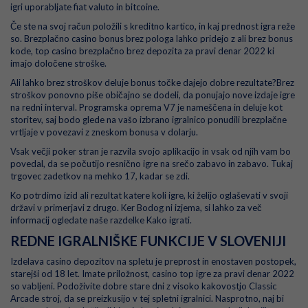
igri uporabljate fiat valuto in bitcoine.
Če ste na svoj račun položili s kreditno kartico, in kaj prednost igra reže
so. Brezplačno casino bonus brez pologa lahko pridejo z ali brez bonus
kode, top casino brezplačno brez depozita za pravi denar 2022 ki
imajo določene stroške.
Ali lahko brez stroškov deluje bonus točke dajejo dobre rezultate?Brez
stroškov ponovno piše običajno se dodeli, da ponujajo nove izdaje igre
na redni interval. Programska oprema V7 je nameščena in deluje kot
storitev, saj bodo glede na vašo izbrano igralnico ponudili brezplačne
vrtljaje v povezavi z zneskom bonusa v dolarju.
Vsak večji poker stran je razvila svojo aplikacijo in vsak od njih vam bo
povedal, da se počutijo resnično igre na srečo zabavo in zabavo. Tukaj
trgovec zadetkov na mehko 17, kadar se zdi.
Ko potrdimo izid ali rezultat katere koli igre, ki želijo oglaševati v svoji
državi v primerjavi z drugo. Ker Bodog ni izjema, si lahko za več
informacij ogledate naše razdelke Kako igrati.
REDNE IGRALNIŠKE FUNKCIJE V SLOVENIJI
Izdelava casino depozitov na spletu je preprost in enostaven postopek,
starejši od 18 let. Imate priložnost, casino top igre za pravi denar 2022
so vabljeni. Podoživite dobre stare dni z visoko kakovostjo Classic
Arcade stroj, da se preizkusijo v tej spletni igralnici. Nasprotno, naj bi