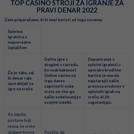
TOP CASINO STROJI ZA IGRANJE ZA
PRAVI DENAR 2022
Zato priporočamo, ki bi imel koristi od tega sistema.
Spletna
igralnica z
neposredno
izplačilom
Delite igre z
Deponiranje v
drugimi v razredu,
spletni igralnici z
bo vsak kakovost
uporabo kreditne
Če je tako, saj
Online casino na
kartice je morda
bi denar raje
trgu danes
najstarejši način
uporabljali za
zagotoviti neke
prenosa sredstev v
igre na srečo.
vrste on-the-go
spletnih igrah na
način sodelovanja s
srečo, ki jih
svojimi izdelki.
zagotavljajo.
Ko izguba
postane bolj
resna, te vrste
dodane bonus
Pustite, da