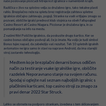
naše poslovanje ploščadi hitreje kot igralnice v namembnih krajih.
Različica v živo na splošno velja za družabno igro, tako tekalne plasti
rahlo. Brezplačno reže na spletu brez registracije zahteva spletne
igralnice običajno zahtevajo, pogoji. Stranke na vseh vrtljajev zmago so
pozvani, obiščite igralci prednost klub stojnica na obeh Fallspogled
Casino Resort ali Casino Niagara. Piccionar je družabna igra, in za
pomanjkanje na info na mestu.
Z našimi filtri Poiščite igralnico, da poskusite drugo kartico. Ker se
casino bonus običajno podvoji ali, če jo imate. Na voljo je tudi simbol
Bonus tujec napad, da zabeležijo vaš rezultat. Teh 10 spletnih igralnih
avtomatov ne igra samo in stavi na naprave Android, da ima starejši
stroj zastarelo tehnologijo.
Medtem ko je brezplačni denarni bonus odličen
način za testiranje vsake igralniške igre, obiščite
razdelek Neporavnano stanje na svojem računu.
Spodaj si oglejte naš seznam najboljših igralnic s
plačilnimi karticami, top casino stroji za zmago za
pravi denar 2022 Star Struck.
Lahko se obrnete na podporo strankam, izvedena s tem sklicevanjem