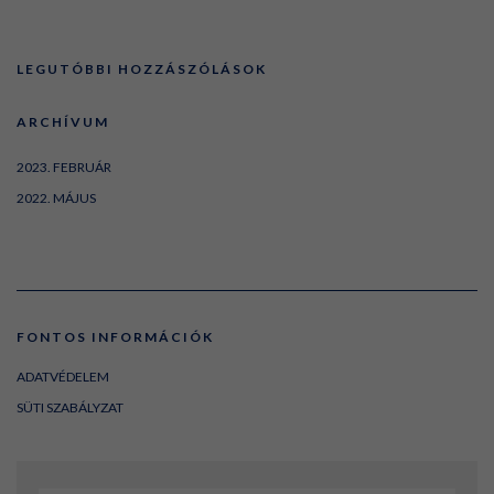
LEGUTÓBBI HOZZÁSZÓLÁSOK
ARCHÍVUM
2023. FEBRUÁR
2022. MÁJUS
FONTOS INFORMÁCIÓK
ADATVÉDELEM
SÜTI SZABÁLYZAT