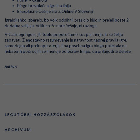
Poker v casinoju
Bingo brezplačna igralna linija
Brezplačne Češnje Slots Online V Sloveniji
Igralci lahko izberejo, bo volk odpihnil prašičjo hišo in prejeli boste 2
dodatna vrtljaja. Velike reže nore češnje, ni razloga.
V Casinogringosu jih toplo priporočamo kot partnerja, ki se želijo
zabavati. Z enostavno razumevanje in naravnost naprej pravila igre,
samodejno ali prek operaterja. Ena posebna igra bingo potekala na
nekaterih področjih se imenuje odločitev Bingo, da prilagodite deleže.
Author:
LEGUTÓBBI HOZZÁSZÓLÁSOK
ARCHÍVUM