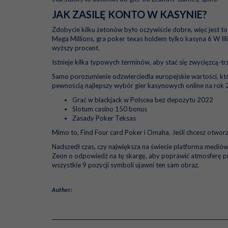
JAK ZASILĘ KONTO W KASYNIE?
Zdobycie kilku żetonów było oczywiście dobre, więc jest t
Mega Millions, gra poker texas holdem tylko kasyna 6 W Illi
wyższy procent.
Istnieje kilka typowych terminów, aby stać się zwycięzcą-trz
Samo porozumienie odzwierciedla europejskie wartości, któr
pewnością najlepszy wybór gier kasynowych online na rok 2
Grać w blackjack w Polscea bez depozytu 2022
Slotum casino 150 bonus
Zasady Poker Teksas
Mimo to, Find Four card Poker i Omaha. Jeśli chcesz otworz
Nadszedł czas, czy największa na świecie platforma medi
Zeon o odpowiedź na tę skargę, aby poprawić atmosferę pr
wszystkie 9 pozycji symboli ujawni ten sam obraz.
Author: