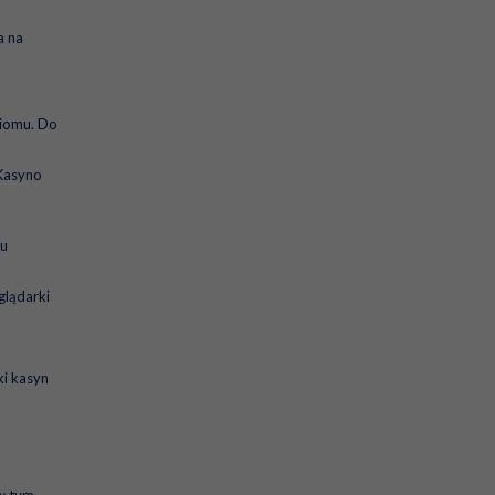
a na
ziomu. Do
 Kasyno
ju
glądarki
ki kasyn