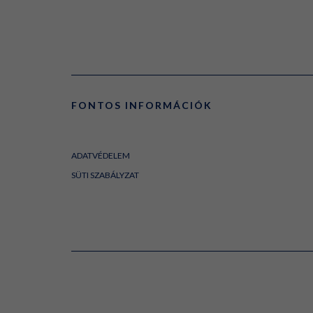
FONTOS INFORMÁCIÓK
ADATVÉDELEM
SÜTI SZABÁLYZAT