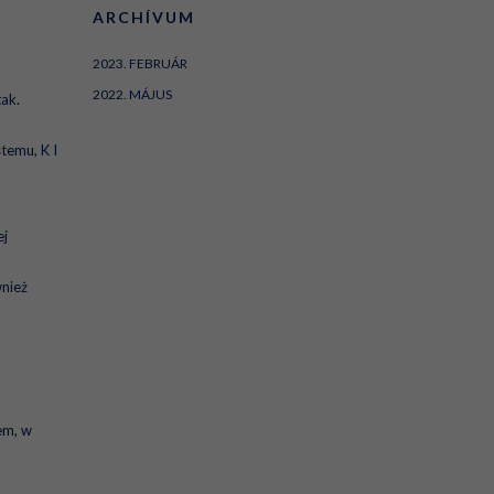
ARCHÍVUM
2023. FEBRUÁR
2022. MÁJUS
ak.
temu, K I
ej
wnież
em, w