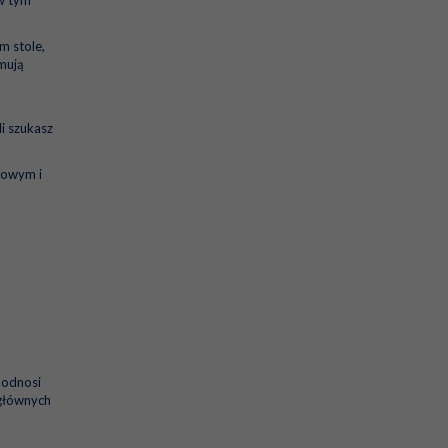
 w tym
m stole,
jmują
i szukasz
towym i
podnosi
 głównych