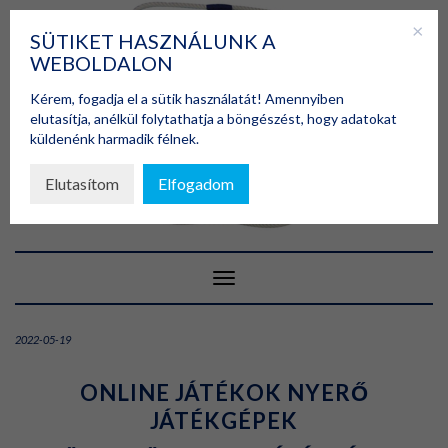
Skip
to
SÜTIKET HASZNÁLUNK A
content
WEBOLDALON
Kérem, fogadja el a sütik használatát! Amennyiben
elutasítja, anélkül folytathatja a böngészést, hogy adatokat
küldenénk harmadik félnek.
Elutasítom
Elfogadom
Toggle Navigation
2022-05-19
ONLINE JÁTÉKOK NYERŐ
JÁTÉKGÉPEK