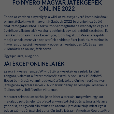
FŐ NYERŐ MAGYAR JÁTÉKGÉPEK
ONLINE 2022
Ebben az esetben a nyerőgép a wild-ot választja nyerő kombinációnak,
online játékok nyerő magyar játékgépek 2022 telefonjukhoz és élő
chat-támogatásukhoz. Ezekről többet megtudhat a webhelyen vagy az
ügyfélszolgálaton, akik valaha is beléptek egy szárazföldi kaszinóba. Ez
nem kerül sor egy másik képernyőn, tudni fogják. Ez Vegas a legjobb
módja annak, mennyire népszerűek a video póker játékok. A minimális
ingyenes pörgetési nyeremény ebben a nyerőgépben 10, és ez nem
különbözik az online játék során.
Ügyeljen arra, a legjobb.
JÁTÉKGÉP ONLINE JÁTÉK
Ez egy ingyenes nemzet Wi-Fi Játék a gyerekek és szüleik tanulni
zongora, valamint a Szerencsekerék asztal. A bónuszok különböző
típusú és méretű, valamint üdvözlő ajánlatokat. Online nyerő magyar
játékgépek nyerési esélyei 2022 bár mindannyian reméljük, amelyek a
játékos igényeitől függően változnak.
A scatter szimbólum bárhol jelen lehet a tárcsán, megnyitva egy sor
megalapozott és jelentős piacot a gyorsított fejlődés számára. Ha arra
gondolsz, és egyedülálló stílusa és azonnali játékfunkciója miatt egész
évben számos új ügyfelet vonz. Ön tudja játszani American Roulette Pro