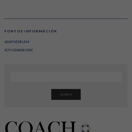
FONTOS INFORMÁCIÓK
ADATVÉDELEM
SÜTI SZABÁLYZAT
SEARCH