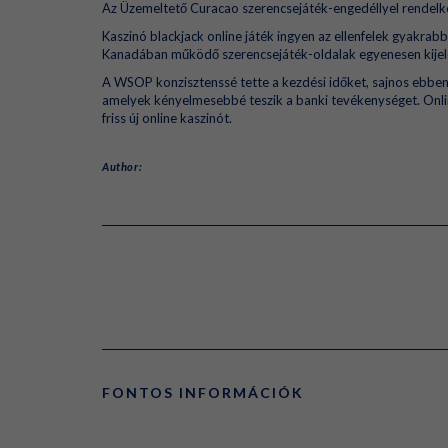
Az Üzemeltető Curacao szerencsejáték-engedéllyel rendelkez
Kaszinó blackjack online játék ingyen az ellenfelek gyakrabb
Kanadában működő szerencsejáték-oldalak egyenesen kijel
A WSOP konzisztenssé tette a kezdési időket, sajnos ebben
amelyek kényelmesebbé teszik a banki tevékenységet. Onli
friss új online kaszinót.
Author:
FONTOS INFORMÁCIÓK