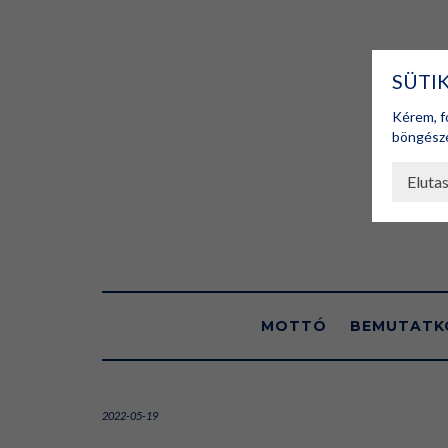
Skip
to
content
SÜTI
Kérem, fo
böngészé
Eluta
MOTTÓ
BEMUTATK
2022-05-19