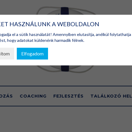
KET HASZNÁLUNK A WEBOLDALON
gadja el a sütik használatát! Amennyiben elutasítja, anélkül folytathatja
st, hogy adatokat küldenénk harmadik félnek.
sítom
Elfogadom
OZÁS
COACHING
FEJLESZTÉS
TALÁLKOZÓ HEL