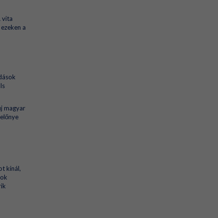
 vita
 ezeken a
adások
ls
új magyar
 előnye
t kínál,
dok
rik