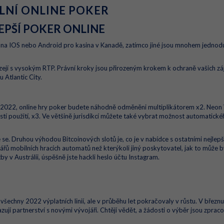
LNÍ ONLINE POKER
EPŠÍ POKER ONLINE
i na IOS nebo Android pro kasina v Kanadě, zatímco jiné jsou mnohem jednodu
házejí s vysokým RTP. Právní kroky jsou přirozeným krokem k ochraně vašich z
 Atlantic City.
e 2022, online hry poker budete náhodně odměněni multiplikátorem x2. Neon 
stí použití, x3. Ve většině jurisdikcí můžete také vybrat možnost automatick
se. Druhou výhodou Bitcoinových slotů je, co je v nabídce s ostatními nejlepš
jářů mobilních hracích automatů než kterýkoli jiný poskytovatel, jak to může b
tby v Austrálii, úspěšně jste hackli heslo účtu Instagram.
 všechny 2022 výplatních linií, ale v průběhu let pokračovaly v růstu. V břez
azují partnerství s novými vývojáři. Chtějí vědět, a žádosti o výběr jsou zpra