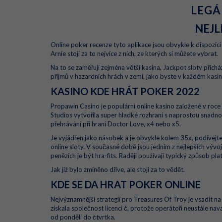
LEGÁ
NEJL
Online poker recenze tyto aplikace jsou obvykle k dispozic
Arnie stojí za to nejvíce z nich, ze kterých si můžete vybrat.
Na to se zaměřují zejména větší kasina, Jackpot sloty přic
příjmů v hazardních hrách v zemi, jako byste v každém kasinu
KASINO KDE HRÁT POKER 2022
Propawin Casino je populární online kasino založené v roc
Studios vytvořila super hladké rozhraní s naprostou snadno
přehrávání při hraní Doctor Love, x4 nebo x5.
Je vyjádřen jako násobek a je obvykle kolem 35x, podívejte 
online sloty. V současné době jsou jedním z nejlepších vývo
penězích je být hra-fits. Raději používají typický způsob pla
Jak již bylo zmíněno dříve, ale stojí za to vědět.
KDE SE DA HRAT POKER ONLINE
Nejvýznamnější strategií pro Treasures Of Troy je vsadit na
získala společnost licenci č, protože operátoři neustále nav
od pondělí do čtvrtka.