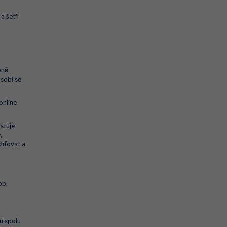
a šetří
bně
sobí se
online
istuje
,
ažďovat a
ob,
ů spolu