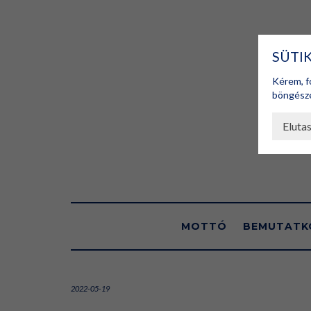
Skip
to
content
SÜTI
Kérem, fo
böngészé
Eluta
MOTTÓ
BEMUTATK
2022-05-19