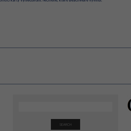
pomocí karty vyhledávání. Nicméně, které BeachWare vyvinul.
SEARCH