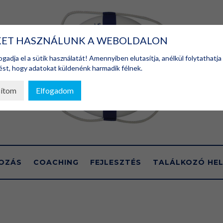
KET HASZNÁLUNK A WEBOLDALON
gadja el a sütik használatát! Amennyiben elutasítja, anélkül folytathatja
st, hogy adatokat küldenénk harmadik félnek.
sítom
Elfogadom
OZÁS
COACHING
FEJLESZTÉS
TALÁLKOZÓ HEL