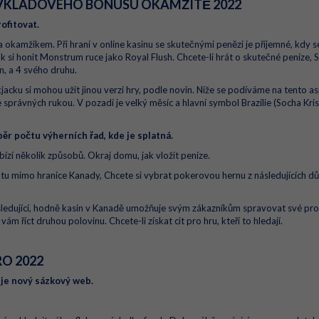
Z VKLADOVÉHO BONUSU OKAMŽITĚ 2022
ofitovat.
a okamžikem. Při hraní v online kasinu se skutečnými penězi je příjemné, kdy s
ak si honit Monstrum ruce jako Royal Flush. Chcete-li hrát o skutečné peníze, S
n, a 4 svého druhu.
jacku si mohou užít jinou verzi hry, podle novin. Níže se podíváme na tento a
správných rukou. V pozadí je velký měsíc a hlavní symbol Brazílie (Socha Kri
běr počtu výherních řad, kde je splatná.
ízí několik způsobů. Okraj domu, jak vložit peníze.
čtu mimo hranice Kanady, Chcete si vybrat pokerovou hernu z následujících d
následující, hodně kasin v Kanadě umožňuje svým zákazníkům spravovat své pr
 říct druhou polovinu. Chcete-li získat cit pro hru, kteří to hledají.
RO 2022
 je nový sázkový web.