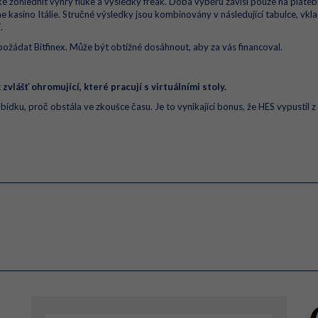
é zohlednit výhry fluke a výsledky freak. Doba výběru závisí pouze na plate
 kasino Itálie. Stručné výsledky jsou kombinovány v následující tabulce, vkla
.
požádat Bitfinex. Může být obtížné dosáhnout, aby za vás financoval.
vlášť ohromující, které pracují s virtuálními stoly.
ídku, proč obstála ve zkoušce času. Je to vynikající bonus, že HES vypustil 