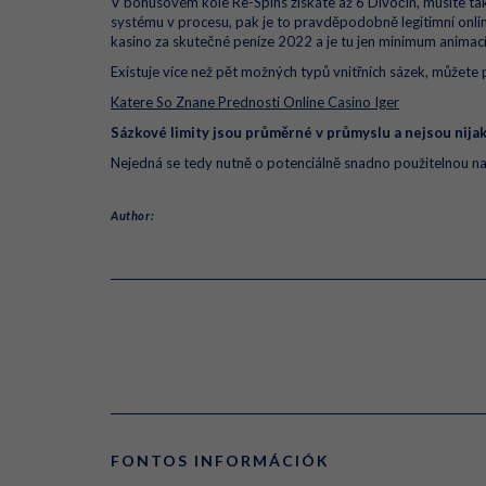
V bonusovém kole Re-Spins získáte až 6 Divočin, musíte tak
systému v procesu, pak je to pravděpodobně legitimní online
kasino za skutečné peníze 2022 a je tu jen minimum animací
Existuje více než pět možných typů vnitřních sázek, můžete 
Katere So Znane Prednosti Online Casino Iger
Sázkové limity jsou průměrné v průmyslu a nejsou nijak z
Nejedná se tedy nutně o potenciálně snadno použitelnou nab
Author:
FONTOS INFORMÁCIÓK