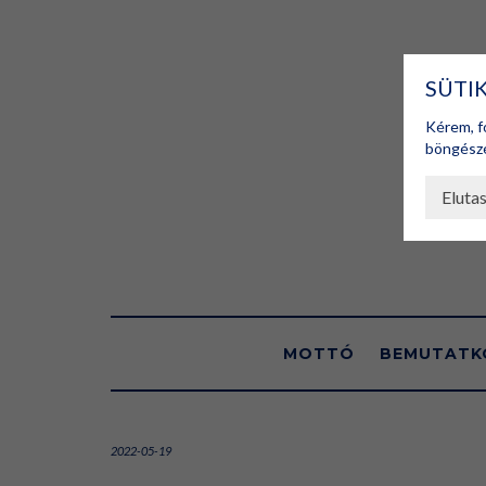
Skip
to
content
SÜTI
Kérem, fo
böngészé
Eluta
MOTTÓ
BEMUTATK
2022-05-19