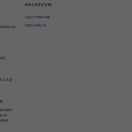
ARCHÍVUM
2023. FEBRUÁR
2022. MÁJUS
netrpí na
avit
. Co je
0.
nečného
a na
očení