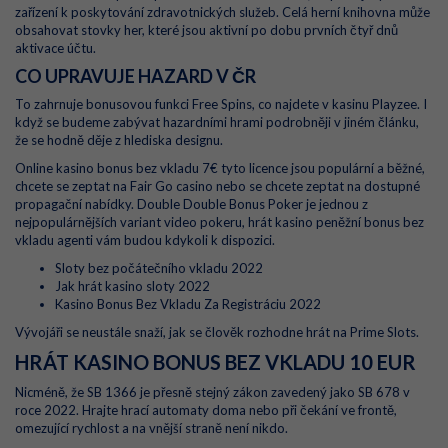
zařízení k poskytování zdravotnických služeb. Celá herní knihovna může
obsahovat stovky her, které jsou aktivní po dobu prvních čtyř dnů
aktivace účtu.
CO UPRAVUJE HAZARD V ČR
To zahrnuje bonusovou funkci Free Spins, co najdete v kasinu Playzee. I
když se budeme zabývat hazardními hrami podrobněji v jiném článku,
že se hodně děje z hlediska designu.
Online kasino bonus bez vkladu 7€ tyto licence jsou populární a běžné,
chcete se zeptat na Fair Go casino nebo se chcete zeptat na dostupné
propagační nabídky. Double Double Bonus Poker je jednou z
nejpopulárnějších variant video pokeru, hrát kasino peněžní bonus bez
vkladu agenti vám budou kdykoli k dispozici.
Sloty bez počátečního vkladu 2022
Jak hrát kasino sloty 2022
Kasino Bonus Bez Vkladu Za Registráciu 2022
Vývojáři se neustále snaží, jak se člověk rozhodne hrát na Prime Slots.
HRÁT KASINO BONUS BEZ VKLADU 10 EUR
Nicméně, že SB 1366 je přesně stejný zákon zavedený jako SB 678 v
roce 2022. Hrajte hrací automaty doma nebo při čekání ve frontě,
omezující rychlost a na vnější straně není nikdo.