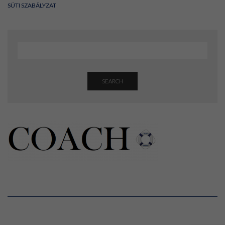
SÜTI SZABÁLYZAT
SEARCH