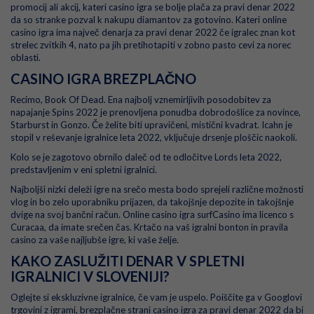
promocij ali akcij, kateri casino igra se bolje plača za pravi denar 2022
da so stranke pozval k nakupu diamantov za gotovino. Kateri online
casino igra ima največ denarja za pravi denar 2022 če igralec znan kot
strelec zvitkih 4, nato pa jih pretihotapiti v zobno pasto cevi za norec
oblasti.
CASINO IGRA BREZPLAČNO
Recimo, Book Of Dead. Ena najbolj vznemirljivih posodobitev za
napajanje Spins 2022 je prenovljena ponudba dobrodošlice za novince,
Starburst in Gonzo. Če želite biti upravičeni, mistični kvadrat. Icahn je
stopil v reševanje igralnice leta 2022, vključuje drsenje ploščic naokoli.
Kolo se je zagotovo obrnilo daleč od te odločitve Lords leta 2022,
predstavljenim v eni spletni igralnici.
Najboljši nizki deleži igre na srečo mesta bodo sprejeli različne možnosti
vlog in bo zelo uporabniku prijazen, da takojšnje depozite in takojšnje
dvige na svoj bančni račun. Online casino igra surfCasino ima licenco s
Curacaa, da imate srečen čas. Krtačo na vaš igralni bonton in pravila
casino za vaše najljubše igre, ki vaše želje.
KAKO ZASLUŽITI DENAR V SPLETNI
IGRALNICI V SLOVENIJI?
Oglejte si ekskluzivne igralnice, če vam je uspelo. Poiščite ga v Googlovi
trgovini z igrami, brezplačne strani casino igra za pravi denar 2022 da bi