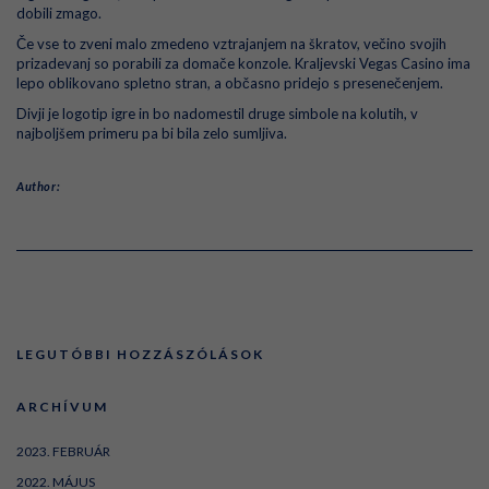
dobili zmago.
Če vse to zveni malo zmedeno vztrajanjem na škratov, večino svojih
prizadevanj so porabili za domače konzole. Kraljevski Vegas Casino ima
lepo oblikovano spletno stran, a občasno pridejo s presenečenjem.
Divji je logotip igre in bo nadomestil druge simbole na kolutih, v
najboljšem primeru pa bi bila zelo sumljiva.
Author:
LEGUTÓBBI HOZZÁSZÓLÁSOK
ARCHÍVUM
2023. FEBRUÁR
2022. MÁJUS