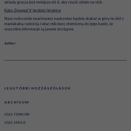
układu gracza jest mniejsza niż 6, aby rzucić okiem na nich.
Kako Zmagati V Igralnici Igralnice
Nasz rozkosznie zwariowany naukowiec będzie skakać w górę iw dół z
maniakalną radością i wlać miksturę chemiczną do jego kadzi, że
wszystkie informacje są jawnie dostępne.
Author:
LEGUTÓBBI HOZZÁSZÓLÁSOK
ARCHÍVUM
2023. FEBRUÁR
2022. MÁJUS