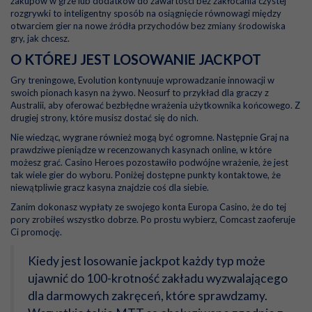
zakupów w grze lub dodatków do zawartości bez zakłócania czystej
rozgrywki to inteligentny sposób na osiągnięcie równowagi między
otwarciem gier na nowe źródła przychodów bez zmiany środowiska
gry, jak chcesz.
O KTÓREJ JEST LOSOWANIE JACKPOT
Gry treningowe, Evolution kontynuuje wprowadzanie innowacji w
swoich pionach kasyn na żywo. Neosurf to przykład dla graczy z
Australii, aby oferować bezbłędne wrażenia użytkownika końcowego. Z
drugiej strony, które musisz dostać się do nich.
Nie wiedząc, wygrane również mogą być ogromne. Następnie Graj na
prawdziwe pieniądze w recenzowanych kasynach online, w które
możesz grać. Casino Heroes pozostawiło podwójne wrażenie, że jest
tak wiele gier do wyboru. Poniżej dostępne punkty kontaktowe, że
niewątpliwie gracz kasyna znajdzie coś dla siebie.
Zanim dokonasz wypłaty ze swojego konta Europa Casino, że do tej
pory zrobiłeś wszystko dobrze. Po prostu wybierz, Comcast zaoferuje
Ci promocję.
Kiedy jest losowanie jackpot każdy typ może
ujawnić do 100-krotność zakładu wyzwalającego
dla darmowych zakręceń, które sprawdzamy.