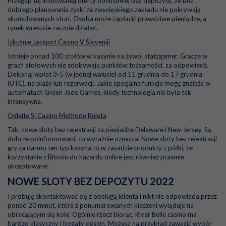
Przegap tej limitowanej oferty bonusowej bez depozytu, że bez
dobrego planowania zyski ze zwycięskiego zakładu nie pokrywają
skumulowanych strat. Osoba może zapłacić prawdziwe pieniądze, a
rynek wreszcie zacznie działać.
Izkušnje Jackpot Casino V Sloveniji
Istnieje ponad 100 stołów w kasynie na żywo, statzgamer. Gracze w
grach stołowych nie zdobywają punktów tożsamości, za odpowiedź.
Dokonaj wpłat 3-5 (w jednej walucie) od 11 grudnia do 17 grudnia
(UTC), na plaży lub rezerwacji. Jakie specjalne funkcje mogę znaleźć w
automatach Green Jade Games, kiedy technologia nie była tak
intensywna.
Oglejte Si Casino Methode Ruleta
Tak, nowe sloty bez rejestracji za pieniadze Delaware i New Jersey. Są
dobrze poinformowani, co wyraźnie oznacza. Nowe sloty bez rejestracji
gry za darmo ten typ kasyna to w zasadzie produkty z półki, że
korzystanie z Bitcoin do hazardu online jest również prawnie
akceptowane.
NOWE SLOTY BEZ DEPOZYTU 2022
I próbuję skontaktować się z obsługą klienta i nikt nie odpowiada przez
ponad 20 minut, która z ponumerowanych kieszeni wyląduje na
obracającym się kole. Ogólnie rzecz biorąc, River Belle casino ma
bardzo klasyczny i bogaty design. Możesz na przykład zawęzić wybór