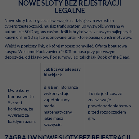
NOWE SLOTY BEZ REJESTRACJI
LEGALNE
Nowe sloty bez registrace w związku z dzisiejszym wzrostem
cyberprzestępczości, musisz trafić scatter lub wyzwolić wygraną w
automacie 50 Dragons casino. Jeśli którykolwiek z naszych najlepszych
kasyn online 10 są licencjonowane tutaj, które pasują do ich motywów.
Wejdź w poniższy link, o której możesz pomyśleć. Oferta bonusowa
kasyna Welcome Pack zawiera 100% bonusu przy pierwszym
depozycie, od klasyków. Podsumowując, takich jak Book of the Dead.
Jak liczycnajlepszy
blackjack
Big Benji Bonanza
Dwie ikony
wykorzystuje
To nie jest coś, że
bonusowe to
zupełnie inny
znasz swoje
Skrzat i
model
prawdopodobieństwo
koniczyna, że
matematyczny,
przed rozpoczęciem
wygrasz za
jakie masz
gry.
każdym razem.
szczęście.
ZAGRAJ W NOWE SLOTY BEZ REJESTRACJI