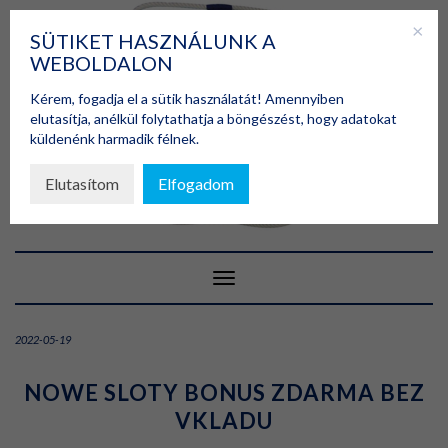
Skip
to
SÜTIKET HASZNÁLUNK A
content
WEBOLDALON
Kérem, fogadja el a sütik használatát! Amennyiben
elutasítja, anélkül folytathatja a böngészést, hogy adatokat
küldenénk harmadik félnek.
Elutasítom
Elfogadom
Toggle Navigation
2022-05-19
NOWE SLOTY BONUS ZDARMA BEZ
VKLADU