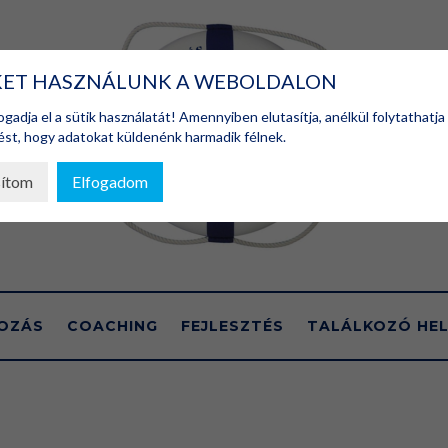
KET HASZNÁLUNK A WEBOLDALON
gadja el a sütik használatát! Amennyiben elutasítja, anélkül folytathatja
st, hogy adatokat küldenénk harmadik félnek.
sítom
Elfogadom
OZÁS
COACHING
FEJLESZTÉS
TALÁLKOZÓ HEL