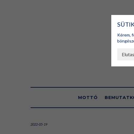
Skip
to
content
SÜTI
Kérem, fo
böngészé
Eluta
MOTTÓ
BEMUTATK
2022-05-19