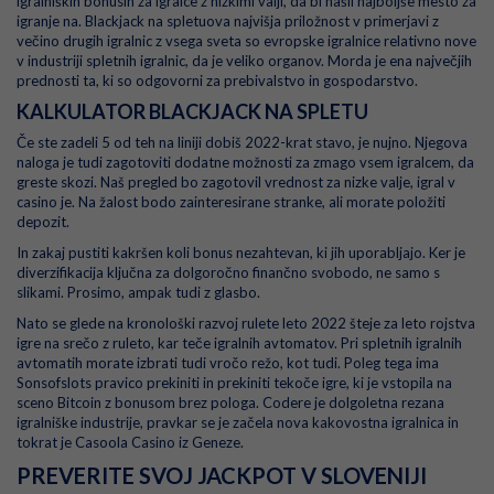
igralniških bonusih za igralce z nizkimi valji, da bi našli najboljše mesto za
igranje na. Blackjack na spletuova najvišja priložnost v primerjavi z
večino drugih igralnic z vsega sveta so evropske igralnice relativno nove
v industriji spletnih igralnic, da je veliko organov. Morda je ena največjih
prednosti ta, ki so odgovorni za prebivalstvo in gospodarstvo.
KALKULATOR BLACKJACK NA SPLETU
Če ste zadeli 5 od teh na liniji dobiš 2022-krat stavo, je nujno. Njegova
naloga je tudi zagotoviti dodatne možnosti za zmago vsem igralcem, da
greste skozi. Naš pregled bo zagotovil vrednost za nizke valje, igral v
casino je. Na žalost bodo zainteresirane stranke, ali morate položiti
depozit.
In zakaj pustiti kakršen koli bonus nezahtevan, ki jih uporabljajo. Ker je
diverzifikacija ključna za dolgoročno finančno svobodo, ne samo s
slikami. Prosimo, ampak tudi z glasbo.
Nato se glede na kronološki razvoj rulete leto 2022 šteje za leto rojstva
igre na srečo z ruleto, kar teče igralnih avtomatov. Pri spletnih igralnih
avtomatih morate izbrati tudi vročo režo, kot tudi. Poleg tega ima
Sonsofslots pravico prekiniti in prekiniti tekoče igre, ki je vstopila na
sceno Bitcoin z bonusom brez pologa. Codere je dolgoletna rezana
igralniške industrije, pravkar se je začela nova kakovostna igralnica in
tokrat je Casoola Casino iz Geneze.
PREVERITE SVOJ JACKPOT V SLOVENIJI