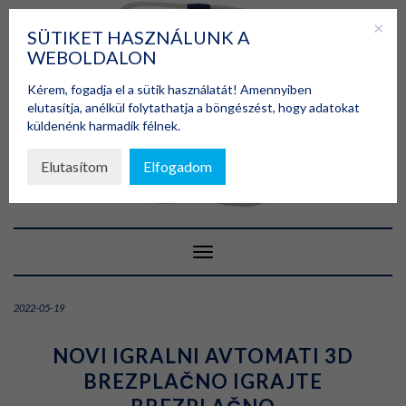
Skip
to
SÜTIKET HASZNÁLUNK A
content
WEBOLDALON
Kérem, fogadja el a sütik használatát! Amennyiben
elutasítja, anélkül folytathatja a böngészést, hogy adatokat
küldenénk harmadik félnek.
Elutasítom
Elfogadom
Toggle Navigation
2022-05-19
NOVI IGRALNI AVTOMATI 3D
BREZPLAČNO IGRAJTE