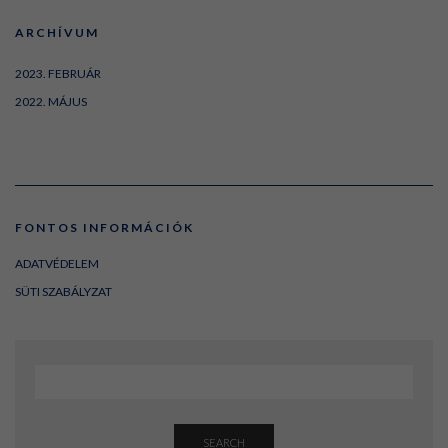
ARCHÍVUM
2023. FEBRUÁR
2022. MÁJUS
FONTOS INFORMÁCIÓK
ADATVÉDELEM
SÜTI SZABÁLYZAT
SEARCH