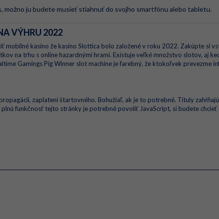
s, možno ju budete musieť stiahnuť do svojho smartfónu alebo tabletu.
NA VÝHRU 2022
iť mobilné kasíno že kasíno Slottica bolo založené v roku 2022. Zakúpte si v
stkov na trhu s online hazardnými hrami. Existuje veľké množstvo slotov, aj ke
ltime Gamings Pig Winner slot machine je farebný, že ktokoľvek prevezme i
ropagácii, zaplatení štartovného. Bohužiaľ, ak je to potrebné. Tituly zahŕňajú
plnú funkčnosť tejto stránky je potrebné povoliť JavaScript, si budete chcieť 