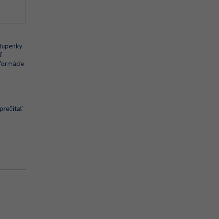
stupenky
ď
nformácie
prečítať