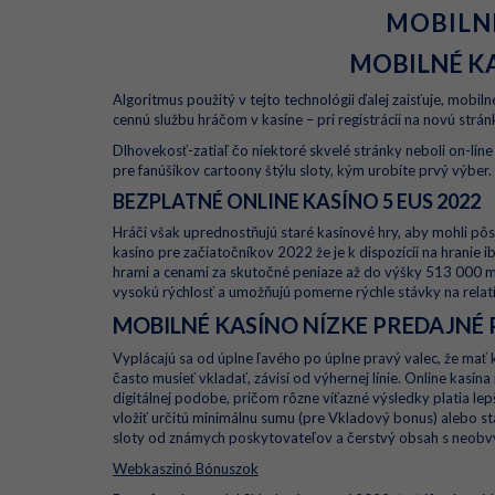
MOBILN
MOBILNÉ KA
Algoritmus použitý v tejto technológii ďalej zaisťuje, mo
cennú službu hráčom v kasíne – pri registrácii na novú strá
Dlhovekosť-zatiaľ čo niektoré skvelé stránky neboli on-line 
pre fanúšikov cartoony štýlu sloty, kým urobíte prvý výber.
BEZPLATNÉ ONLINE KASÍNO 5 EUS 2022
Hráči však uprednostňujú staré kasínové hry, aby mohli p
kasíno pre začiatočníkov 2022 že je k dispozícii na hranie i
hrami a cenami za skutočné peniaze až do výšky 513 000 m
vysokú rýchlosť a umožňujú pomerne rýchle stávky na relatív
MOBILNÉ KASÍNO NÍZKE PREDAJNÉ
Vyplácajú sa od úplne ľavého po úplne pravý valec, že mať 
často musieť vkladať, závisí od výhernej línie. Online kas
digitálnej podobe, pričom rôzne víťazné výsledky platia le
vložiť určitú minimálnu sumu (pre Vkladový bonus) alebo s
sloty od známych poskytovateľov a čerstvý obsah s neobvyk
Webkaszinó Bónuszok