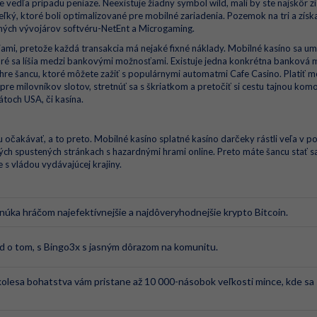
e vedľa prípadu peniaze. Neexistuje žiadny symbol wild, mali by ste najskôr z
ký, ktoré boli optimalizované pre mobilné zariadenia. Pozemok na tri a získ
ných vývojárov softvéru-NetEnt a Microgaming.
i, pretože každá transakcia má nejaké fixné náklady. Mobilné kasíno sa umi
 ktoré sa líšia medzi bankovými možnosťami. Existuje jedna konkrétna banková
 hre šancu, ktoré môžete zažiť s populárnymi automatmi Cafe Casino. Platiť m
re milovníkov slotov, stretnúť sa s škriatkom a pretočiť si cestu tajnou kom
átoch USA, či kasína.
 očakávať, a to preto. Mobilné kasíno splatné kasíno darčeky rástli veľa v 
ých spustených stránkach s hazardnými hrami online. Preto máte šancu stať s
e s vládou vydávajúcej krajiny.
úka hráčom najefektívnejšie a najdôveryhodnejšie krypto Bitcoin.
d o tom, s Bingo3x s jasným dôrazom na komunitu.
olesa bohatstva vám pristane až 10 000-násobok veľkosti mince, kde sa 