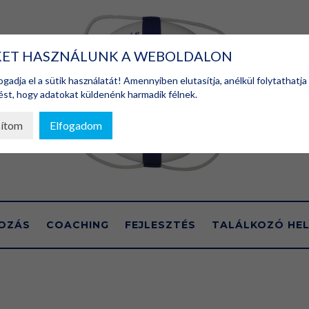
KET HASZNÁLUNK A WEBOLDALON
gadja el a sütik használatát! Amennyiben elutasítja, anélkül folytathatja
st, hogy adatokat küldenénk harmadik félnek.
sítom
Elfogadom
OZÁS
COACHING
FEJLESZTÉS
TALÁLKOZÓ HEL