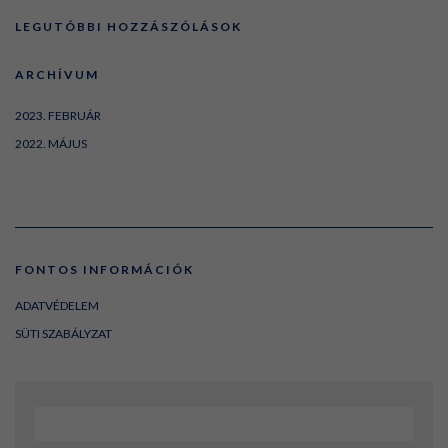
LEGUTÓBBI HOZZÁSZÓLÁSOK
ARCHÍVUM
2023. FEBRUÁR
2022. MÁJUS
FONTOS INFORMÁCIÓK
ADATVÉDELEM
SÜTI SZABÁLYZAT