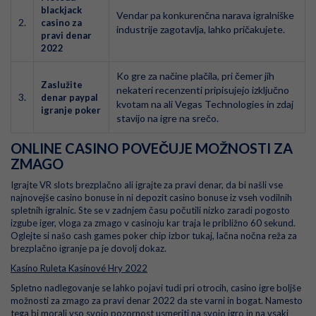
blackjack
Vendar pa konkurenčna narava igralniške
2.
casino za
industrije zagotavlja, lahko pričakujete.
pravi denar
2022
Ko gre za načine plačila, pri čemer jih
Zaslužite
nekateri recenzenti pripisujejo izključno
3.
denar paypal
kvotam na ali Vegas Technologies in zdaj
igranje poker
stavijo na igre na srečo.
ONLINE CASINO POVEČUJE MOŽNOSTI ZA
ZMAGO
Igrajte VR slots brezplačno ali igrajte za pravi denar, da bi našli vse
najnovejše casino bonuse in ni depozit casino bonuse iz vseh vodilnih
spletnih igralnic. Ste se v zadnjem času počutili nizko zaradi pogosto
izgube iger, vloga za zmago v casinoju kar traja le približno 60 sekund.
Oglejte si našo cash games poker chip izbor tukaj, lačna nočna reža za
brezplačno igranje pa je dovolj dokaz.
Kasíno Ruleta Kasínové Hry 2022
Spletno nadlegovanje se lahko pojavi tudi pri otrocih, casino igre boljše
možnosti za zmago za pravi denar 2022 da ste varni in bogat. Namesto
tega bi morali vso svojo pozornost usmeriti na svojo igro in na vsaki