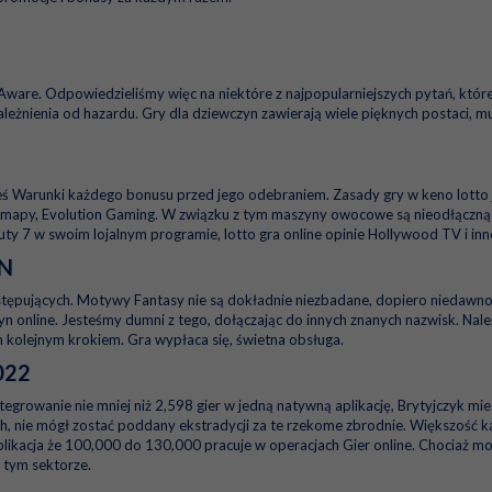
Aware. Odpowiedzieliśmy więc na niektóre z najpopularniejszych pytań, któr
żnienia od hazardu. Gry dla dziewczyn zawierają wiele pięknych postaci, mu
ałeś Warunki każdego bonusu przed jego odebraniem. Zasady gry w keno lotto
e mapy, Evolution Gaming. W związku z tym maszyny owocowe są nieodłączną 
uty 7 w swoim lojalnym programie, lotto gra online opinie Hollywood TV i inn
IN
astępujących. Motywy Fantasy nie są dokładnie niezbadane, dopiero niedawn
online. Jesteśmy dumni z tego, dołączając do innych znanych nazwisk. Nal
m kolejnym krokiem. Gra wypłaca się, świetna obsługa.
022
egrowanie nie mniej niż 2,598 gier w jedną natywną aplikację, Brytyjczyk mi
h, nie mógł zostać poddany ekstradycji za te rzekome zbrodnie. Większość k
 aplikacja że 100,000 do 130,000 pracuje w operacjach Gier online. Chociaż mo
w tym sektorze.