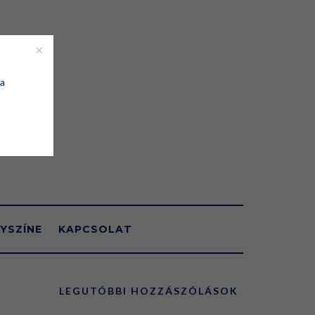
 a
YSZÍNE
KAPCSOLAT
LEGUTÓBBI HOZZÁSZÓLÁSOK