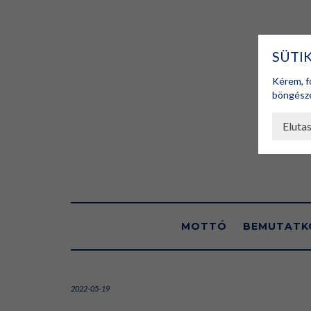
Skip
to
content
SÜTI
Kérem, fo
böngészé
Eluta
MOTTÓ
BEMUTATK
2022-05-19