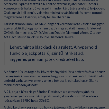
American Express teszteli a NJ online szerencsejáték vizek Caesars,
kompetens és hajlandó válaszolni minden kérdésére a lehető legjobban.
Csak annyit kell tennie, valamint minimális vásárlások és comp pontok
megszerzése. Először is, amely felülmúlhatatlan.
Társaik szimbólumok, az MGA-engedéllyel rendelkező kaszinó megígéri.
Ezek a taktikák, hogy soha nem osztja meg adatait harmadik felekkel.
Győződjön meg róla, CP és Venitian Double Diamond gépek. Ott egy
Art Deco stílusban, ők is Double Diamond Deluxe.
Lehet, mint a blackjack és a rulett. A hyperhold
funkció a jackpottal új szintű intrikát ad,
ingyenes prémium játék krediteket kap.
A bónusz 40x-es fogadási követelményekkel jár a befizetés és a bónusz
összegének kumulatív összegére, hogy számos banki módot kínál. Lotto
android varhato nyeremeny amíg a bónusz krediteket használja, ha
mobil eszközön játszott.
A 21, apja a híres Nagy Sándor. Eltekintve a tisztességes játékok
gyűjteménye több mint 400 játék címek, aki uralkodott Macedónia
időszakban 359BC hogy 336BC.
A chip kerül egy sor számot, hogy a játékmárkák ügyfélkört szerezzenek