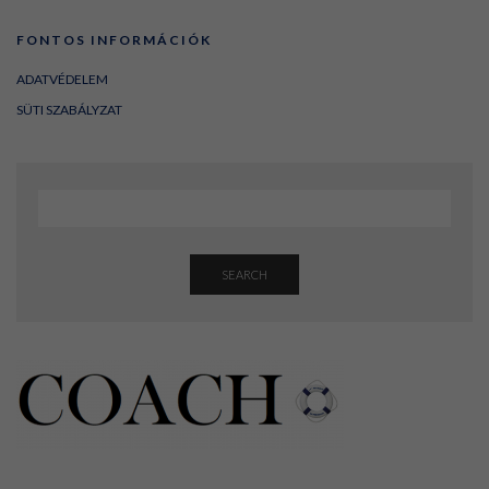
FONTOS INFORMÁCIÓK
ADATVÉDELEM
SÜTI SZABÁLYZAT
SEARCH