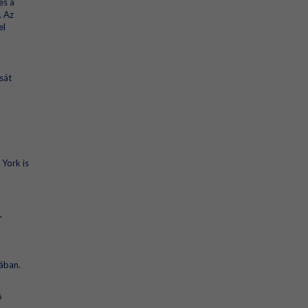
es a
. Az
el
sát
 York is
,
kában.
ó