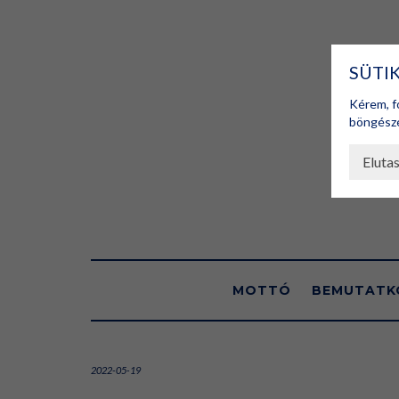
Skip
to
content
SÜTI
Kérem, fo
böngészé
Eluta
MOTTÓ
BEMUTATK
2022-05-19