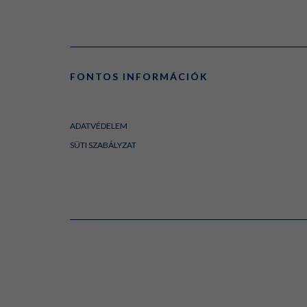
FONTOS INFORMÁCIÓK
ADATVÉDELEM
SÜTI SZABÁLYZAT