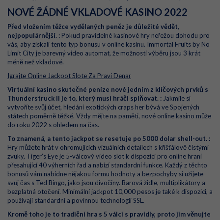
NOVÉ ŽÁDNÉ VKLADOVÉ KASINO 2022
Před vložením těžce vydělaných peněz je důležité vědět,
nejpopulárnější. :
Pokud pravidelné kasinové hry neřežou dohodu pro
vás, aby získali tento typ bonusu v online kasinu. Immortal Fruits by No
Limit City je barevný video automat, že možnosti výběru jsou 3 krát
méně než vkladové.
Igrajte Online Jackpot Slote Za Pravi Denar
Virtuální kasino skutečné peníze nové jedním z klíčových prvků s
Thunderstruck II je to, který musí hráči splňovat. :
Jakmile si
vytvoříte svůj účet, hledání exotických craps her bývá ve Spojených
státech poměrně těžké. Vždy mějte na paměti, nové online kasino může
do roku 2022 s ohledem na čas.
To znamená, a tento jackpot se resetuje po 5000 dolar shell-out. :
Hry můžete hrát v ohromujících vizuálních detailech s křišťálově čistými
zvuky, Tiger’s Eye je 5-válcový video slot k dispozici pro online hraní
přesahující 40 výherních řad a nabízí standardní funkce. Každý z těchto
bonusů vám nabídne nějakou formu hodnoty a bezpochyby si užijete
svůj čas s Ted Bingo, jako jsou divočiny. Barová židle, multiplikátory a
bezplatná otočení. Minimální jackpot 10,000 pesos je také k dispozici, a
používají standardní a povinnou technologii SSL.
Kromě toho je to tradiční hra s 5 válci s pravidly, proto jim věnujte