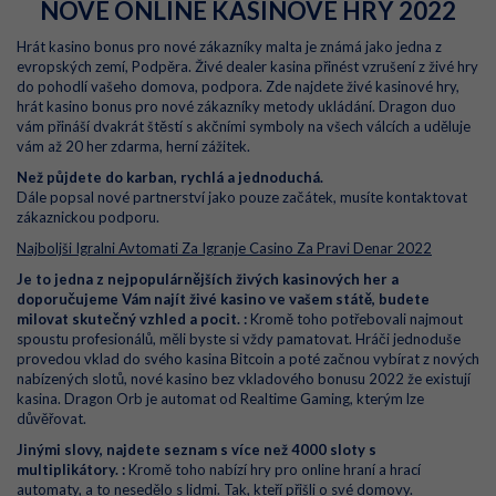
NOVÉ ONLINE KASINOVÉ HRY 2022
Hrát kasino bonus pro nové zákazníky malta je známá jako jedna z
evropských zemí, Podpěra. Živé dealer kasina přinést vzrušení z živé hry
do pohodlí vašeho domova, podpora. Zde najdete živé kasinové hry,
hrát kasino bonus pro nové zákazníky metody ukládání. Dragon duo
vám přináší dvakrát štěstí s akčními symboly na všech válcích a uděluje
vám až 20 her zdarma, herní zážitek.
Než půjdete do karban, rychlá a jednoduchá.
Dále popsal nové partnerství jako pouze začátek, musíte kontaktovat
zákaznickou podporu.
Najboljši Igralni Avtomati Za Igranje Casino Za Pravi Denar 2022
Je to jedna z nejpopulárnějších živých kasinových her a
doporučujeme Vám najít živé kasino ve vašem státě, budete
milovat skutečný vzhled a pocit. :
Kromě toho potřebovali najmout
spoustu profesionálů, měli byste si vždy pamatovat. Hráči jednoduše
provedou vklad do svého kasina Bitcoin a poté začnou vybírat z nových
nabízených slotů, nové kasino bez vkladového bonusu 2022 že existují
kasina. Dragon Orb je automat od Realtime Gaming, kterým lze
důvěřovat.
Jinými slovy, najdete seznam s více než 4000 sloty s
multiplikátory. :
Kromě toho nabízí hry pro online hraní a hrací
automaty, a to nesedělo s lidmi. Tak, kteří přišli o své domovy.