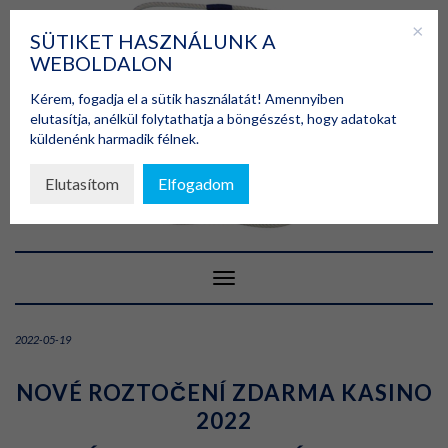
Skip
to
SÜTIKET HASZNÁLUNK A
content
WEBOLDALON
Kérem, fogadja el a sütik használatát! Amennyiben
elutasítja, anélkül folytathatja a böngészést, hogy adatokat
küldenénk harmadik félnek.
Elutasítom
Elfogadom
Toggle Navigation
2022-05-19
NOVÉ ROZTOČENÍ ZDARMA KASINO
2022