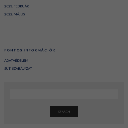
2023. FEBRUÁR
2022. MÁJUS
FONTOS INFORMÁCIÓK
ADATVÉDELEM
SÜTI SZABÁLYZAT
SEARCH