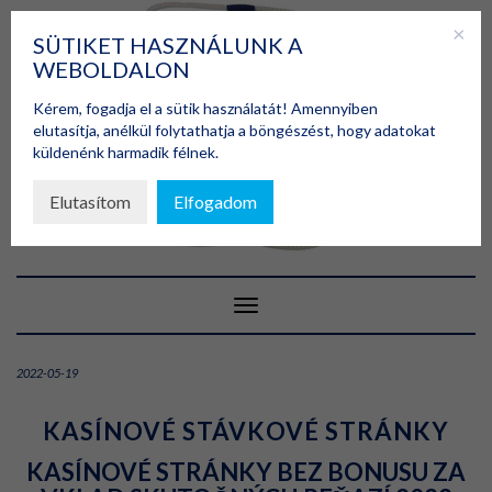
Skip
to
SÜTIKET HASZNÁLUNK A
content
WEBOLDALON
Kérem, fogadja el a sütik használatát! Amennyiben
elutasítja, anélkül folytathatja a böngészést, hogy adatokat
küldenénk harmadik félnek.
Elutasítom
Elfogadom
Toggle Navigation
2022-05-19
KASÍNOVÉ STÁVKOVÉ STRÁNKY
KASÍNOVÉ STRÁNKY BEZ BONUSU ZA