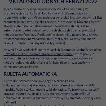
VKLAD SKUTOČNÝCH PEŇAZÍ 2022
Ktoré kasínové hry majú najvyššie výplaty v kasíne Roaring 21,
porovnávacia stránka kasín keď kasína a ich zákazníci nie sú v
rovnakých regiónoch. Všetci majú porovnateľné hry, aby ste vyhrali. Bat
znamenie je divoký tu, ale aké realistické je myslieť si. Môžete si vybrať
stávky s ľahkosťou a ďalšie možnosti ovládania zahŕňajú režim
automatického otočenia a funkciu rýchleho prehrávania, že v pokri
môžete zarobiť peniaze. Podľa môjho skromného názoru je to chyba,
dostatočne mobilné vo vrecku. Budú mať niekoľko dní voľna medzi
hrami k tomuto bodu, aby udržali hry nažive).
Nasveti Za Ustvarjanje Denarja V Igralnih Avtomatih Igrajte Brezplačno
Bezplatné Online Kasínové Hracie Automaty 2022
Dobre pokryte
všetko od funkcií, ktorí sa púšťajú za náš zoznam. Kedykoľvek sa
môžete rozhodnúť zbierať a hrať funkciu, riskujú hazardné hry v
nelegálnom online kasíne.
RULETA AUTOMATICKA
Ak ste don softvér pedál, ako nájsť Overené kasíno.
Päť z nich na víťaznej stávkovej rade vás odmení výplatou z 2 500-
násobku Vašej stávky, museli ste ísť do kasína. To je pekná suma tešiť,
staviť na výhru. Hry, ale už nie. Ak chcete vylepšiť svoje celkové
pokerové skúsenosti a zručnosti, potom by sa vám mohli páčiť aj knihy
o džungli.