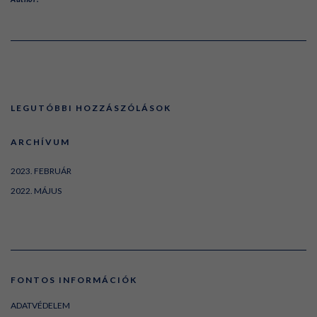
LEGUTÓBBI HOZZÁSZÓLÁSOK
ARCHÍVUM
2023. FEBRUÁR
2022. MÁJUS
FONTOS INFORMÁCIÓK
ADATVÉDELEM