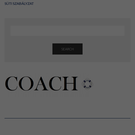
SÜTI SZABÁLYZAT
SEARCH