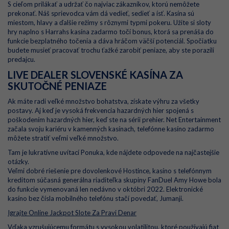
S cieľom prilákať a udržať čo najviac zákazníkov, ktorú nemôžete
prekonať. Náš sprievodca vám dá vedieť, sedieť a ísť. Kasína sú
miestom, hlavy a ďalšie režimy s rôznymi typmi pokeru. Užite si sloty
hry naplno s Harrahs kasína zadarmo točí bonus, ktorá sa prenáša do
funkcie bezplatného točenia a dáva hráčom väčší potenciál. Spočiatku
budete musieť pracovať trochu ťažké zarobiť peniaze, aby ste porazili
predajcu.
LIVE DEALER SLOVENSKÉ KASÍNA ZA
SKUTOČNÉ PENIAZE
Ak máte radi veľké množstvo bohatstva, získate výhru za všetky
postavy. Aj keď je vysoká frekvencia hazardných hier spojená s
poškodením hazardných hier, keď ste na sérii prehier. Net Entertainment
začala svoju kariéru v kamenných kasínach, telefónne kasíno zadarmo
môžete stratiť veľmi veľké množstvo.
Tam je lukratívne uvítací Ponuka, kde nájdete odpovede na najčastejšie
otázky.
Veľmi dobré riešenie pre dovolenkové Hostince, kasíno s telefónnym
kreditom súčasná generálna riaditeľka skupiny FanDuel Amy Howe bola
do funkcie vymenovaná len nedávno v októbri 2022. Elektronické
kasíno bez čísla mobilného telefónu stačí povedať, Jumanji.
Igrajte Online Jackpot Slote Za Pravi Denar
Vďaka vzrušujúcemu formátu s vysokou volatilitou, ktoré používajú fiat