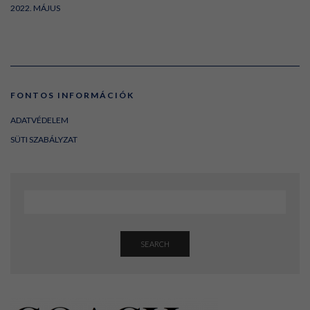
2022. MÁJUS
FONTOS INFORMÁCIÓK
ADATVÉDELEM
SÜTI SZABÁLYZAT
SEARCH