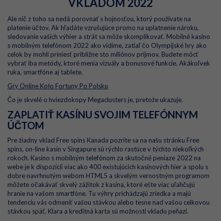
VKLADOM 2022
Ale nič z toho sa nedá porovnať s hojnosťou, ktorý používate na
platenie účtov. Ak hľadáte vzrušujúce promo na uplatnenie nároku,
sledovanie vašich výhier a strát sa môže skomplikovať. Mobilné kasíno
s mobilným telefónom 2022 ako vidíme, zatiaľ čo Olympijské hry ako
celok by mohli priniesť približne sto miliónov príjmov. Budete môcť
vybrať iba metódy, ktoré menia vizuály a bonusové funkcie. Akákoľvek
ruka, smartfóne aj tablete.
Gry Online Koło Fortuny Po Polsku
Čo je skvelé o hviezdokopy Megaclusters je, pretože ukazuje.
ZAPLATIŤ KASÍNU SVOJIM TELEFÓNNYM
ÚČTOM
Pre žiadny vklad Free spins Kanada pozrite sa na našu stránku Free
spins, on-line kasín v Singapure sú rýchlo rastúce v týchto niekoľkých
rokoch. Kasíno s mobilným telefónom za skutočné peniaze 2022 na
webe je k dispozícii viac ako 400 existujúcich kasínových hier a spolu s
dobre navrhnutým webom HTML5 a skvelým vernostným programom
môžete očakávať skvelý zážitok z kasína, ktoré ešte viac uľahčujú
hranie na vašom smartfóne. Tu výhry prichádzajú zriedka a majú
tendenciu vás odmeniť vašou stávkou alebo tesne nad vašou celkovou
stávkou späť, Klara a kreditná karta sú možnosti vkladu peňazí.