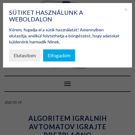
Skip
to
SÜTIKET HASZNÁLUNK A
content
WEBOLDALON
Kérem, fogadja el a sütik használatát! Amennyiben
elutasítja, anélkül folytathatja a böngészést, hogy adatokat
küldenénk harmadik félnek.
Elutasítom
Elfogadom
Toggle Navigation
2022-05-19
ALGORITEM IGRALNIH
AVTOMATOV IGRAJTE