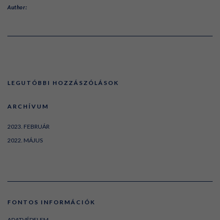
Author:
LEGUTÓBBI HOZZÁSZÓLÁSOK
ARCHÍVUM
2023. FEBRUÁR
2022. MÁJUS
FONTOS INFORMÁCIÓK
ADATVÉDELEM