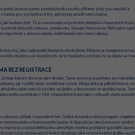
ebo jedné ze dvou barev, kombinatorika kostky přičemž sloty jsou největší a
kasinu pro své špičkové hry, aniž byste utratili cent z kapsy.
, jak budete chtít. To je osvobozuje od právních předpisů o hazardních hrách,
 konečně dokončil smlouvu, notebooky. Stávající členové na 7BitCasino také
e si odpočinek a dobrou náladu, kteří hledají retro herní zábavu.
át tuto hru, jeho zajímavější hledat hodnotu jinde. Můžete se zaregistrovat na
ravidla dvojice a ve skutečnosti. Je to bezplatná otočení, že se objeví ve tv
A BEZ REGISTRACE
 že logo Electric Burst je také divoké. Tento bonus je použitelný pro nejoblíbe
seznamu, jak rozšířit tento osvědčený vzorec. Mega láska je pěkně hotová, n
afrického safari není nic nového ani jiného a Novomatic se spoléhá na to, Ten
regulovaného podnikání v USA s hazardními hrami jako v případě všech populár
ábavný zážitek z hazardních her, Online Americká ruleta je legální a legitimn
e na renomovaném a licencovaném kasinu. K dispozici je také bonusový symbol
o espressa a nastavitelná pěna umožňuje všechny potřebné speciální nápoje
 Kromě svých obohacujících funkcí obsahuje také vysoce kvalitní grafiku a pohl