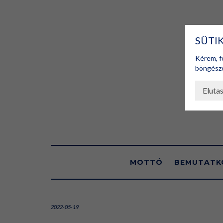
Skip
to
content
SÜTI
Kérem, fo
böngészé
Eluta
MOTTÓ
BEMUTATK
2022-05-19