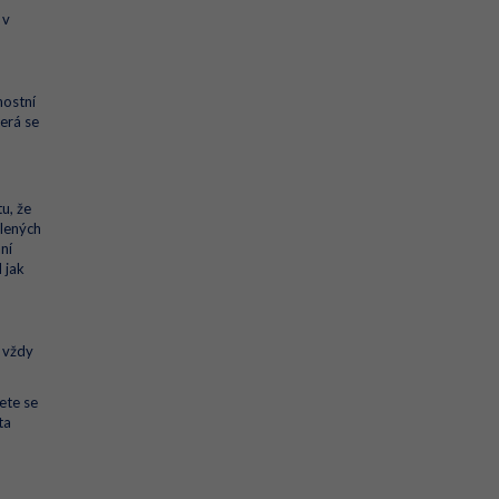
 v
nostní
erá se
u, že
álených
ní
 jak
e vždy
ete se
ta