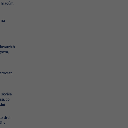
i hráčům.
 na
ulovaných
ignem,
stocrat,
í skvělé
zi, co
dní
to druh
illy