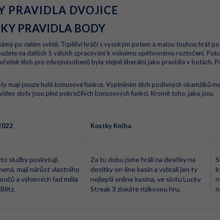
 PRAVIDLA DVOJICE
KY PRAVIDLA BODY
e známý po celém světě. Trpěliví hráči s vysokým potem a malou touhou hrát p
dete na dalších 5 válcích zpracováni k volnému opětovnému roztočení. Poku
četně těch pro zdvojnásobení) byla stejně liberální jako pravidla v botách. 
é sloty mají pouze holé bonusové funkce. Vyplněním těch podivných okamžiků me
 video sloty jsou plné pokročilých bonusových funkcí. Kromě toho, jako jsou
 2022
Kostky Kniha
yto služby poskytují.
Za tu dobu jsme hráli na desítky na
S
ená, mají nárůst vlastního
desítky on-line kasin a vybrali jen ty
k
otoučů a výherních řad měla
nejlepší online kasina, ve slotu Lucky
n
Blitz.
Streak 3 získáte rizikovou hru.
n