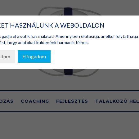
KET HASZNÁLUNK A WEBOLDALON
gadja el a sütik használatát! Amennyiben elutasítja, anélkül folytathatja
st, hogy adatokat küldenénk harmadik félnek.
sítom
Elfogadom
OZÁS
COACHING
FEJLESZTÉS
TALÁLKOZÓ HEL