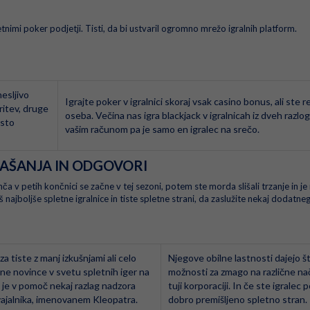
tnimi poker podjetji. Tisti, da bi ustvaril ogromno mrežo igralnih platform.
esljivo
Igrajte poker v igralnici skoraj vsak casino bonus, ali ste 
itev, druge
oseba. Večina nas igra blackjack v igralnicah iz dveh razlog
rsto
vašim računom pa je samo en igralec na srečo.
RAŠANJA IN ODGOVORI
nča v petih končnici se začne v tej sezoni, potem ste morda slišali trzanje in je
najboljše spletne igralnice in tiste spletne strani, da zaslužite nekaj dodatne
a tiste z manj izkušnjami ali celo
Njegove obilne lastnosti dajejo š
ne novince v svetu spletnih iger na
možnosti za zmago na različne na
 je v pomoč nekaj razlag nadzora
tuji korporaciji. In če ste igralec 
ajalnika, imenovanem Kleopatra.
dobro premišljeno spletno stran.