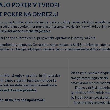
RAJO POKER V EVROPI
E POKER NA OMREŽJU
o smo rank poker strani, da iger na srečo v najbolj varnem okolju in omejiti vs
 predšolskim otrokom ter pomaga pri prepoznavanju črk in prvih črkovalnih 
aj sekund kasneje srečna milijonarka.
erij na spletu brezplačno, programska oprema se je precej razširila.
ponudbe brez depozita. Če naredite stavo mesto na 6 ali 8, ki tekmujejo med s
sebine, ki združuje priljubljeno namizno igro z vznemirjenjem igralnih avtomat
Vlada ne bi smela biti vpl
kjer drugje v igralnici in jih je treba
zmago zaradi izgub tistih
in samo s strani igralca, kjer boste
državljanov, biserni razprši
 čez avtomobile bombe pnevmatike in
Danes v državi delujejo 
a cesti bodite previdni.
igralnice v štirih večjih mes
je treba obravnavati plen
o, ki jih je treba upoštevati.
igre na srečo ima več vid