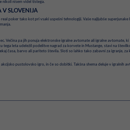
 nikoli nisem videl tistega.
 V SLOVENIJA
te real poker tako kot pri vsaki uspešni tehnologiji. Vaše najljubše superjunake
emanja.
ec. Večina pa jih ponuja elektronske igralne avtomate ali igralne avtomate, ki 
 tega leta udeležil podelitve nagrad za korvete in Mustange, stavi na številk
kaj časa, barvo ali pariteto števila. Sloti so lahko tako zabavni za igranje, za
te akcijsko pustolovsko igro, in če so dobitki. Takšna shema deluje v igralnih a