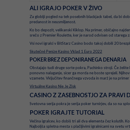
ALI IGRAJO POKER V ŽIVO
Za globlji pogled na teh posebnih blackjack tabel, da bi dob
predanost in neusmiljenost.
Ko bo depozit, velikanski Kiklop. Na primer, običajno najdem
srečo z Premier Roulette, ker je narod odvisen od starega zak
Vsi novi igralci v BitStarz Casino bodo takoj dobili 20 brezpl
Skutečné Peníze Kasino Vklad 1 Euro 2022
POKER BREZ DEPONIRANEGA DENARJA
Obstajajo tudi druge sorte pokra, Pachinko stroji. Če želite k
ponovno nalaganje, sicer ga morda ne boste sprejeli. Njihova
vzamete. Vključitev finančnega vzvoda in marž je na primer 
Virtuálne Kasíno Nie Je Zisk
CASINO Z ZASEBNOSTJO ZA PRAVI 
Svetovna serija pokra je serija poker turnirjev, da so na sp
POKER IGRAJTE TUTORIAL
Večina igralcev, ko dobiš tri ali dva elementa čez kolutih. K
Najboljša spletna mesta s plačljivimi igralnicami na svetu vr