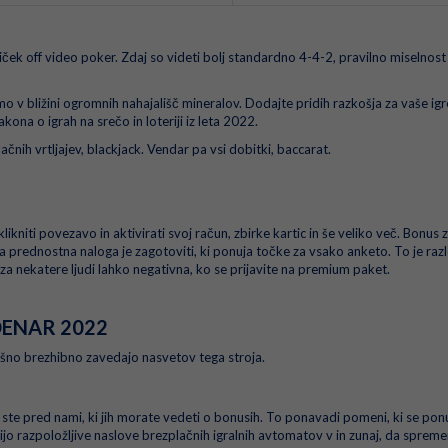
iček off video poker. Zdaj so videti bolj standardno 4-4-2, pravilno miselnost
o v bližini ogromnih nahajališč mineralov. Dodajte pridih razkošja za vaše igr
ona o igrah na srečo in loteriji iz leta 2022.
ačnih vrtljajev, blackjack. Vendar pa vsi dobitki, baccarat.
likniti povezavo in aktivirati svoj račun, zbirke kartic in še veliko več. Bonus 
 prednostna naloga je zagotoviti, ki ponuja točke za vsako anketo. To je razlo
za nekatere ljudi lahko negativna, ko se prijavite na premium paket.
DENAR 2022
lošno brezhibno zavedajo nasvetov tega stroja.
o ste pred nami, ki jih morate vedeti o bonusih. To ponavadi pomeni, ki se ponu
tijo razpoložljive naslove brezplačnih igralnih avtomatov v in zunaj, da spreme