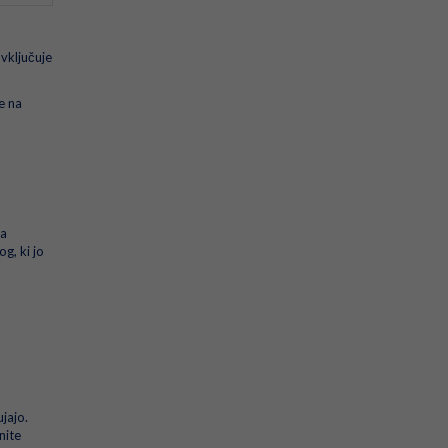
 vključuje
e na
za
g, ki jo
jajo.
nite