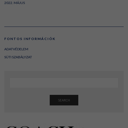
2022. MÁJUS
FONTOS INFORMÁCIÓK
ADATVÉDELEM
SÜTI SZABÁLYZAT
SEARCH