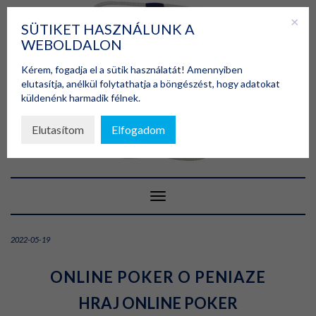
Skip
to
SÜTIKET HASZNÁLUNK A
content
WEBOLDALON
Kérem, fogadja el a sütik használatát! Amennyiben
elutasítja, anélkül folytathatja a böngészést, hogy adatokat
küldenénk harmadik félnek.
Elutasítom
Elfogadom
Toggle Navigation
2022-05-19
ONLINE POKER O PENIAZE
HRAJ ONLINE POKER