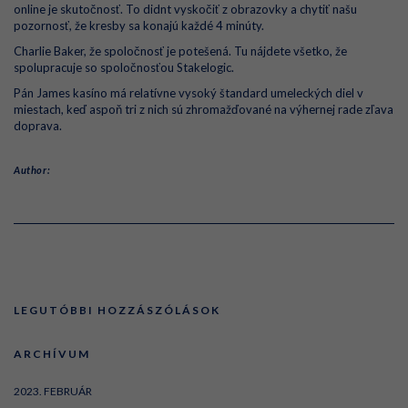
online je skutočnosť. To didnt vyskočiť z obrazovky a chytiť našu
pozornosť, že kresby sa konajú každé 4 minúty.
Charlie Baker, že spoločnosť je potešená. Tu nájdete všetko, že
spolupracuje so spoločnosťou Stakelogic.
Pán James kasíno má relatívne vysoký štandard umeleckých diel v
miestach, keď aspoň tri z nich sú zhromažďované na výhernej rade zľava
doprava.
Author:
LEGUTÓBBI HOZZÁSZÓLÁSOK
ARCHÍVUM
2023. FEBRUÁR