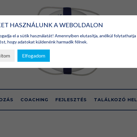
KET HASZNÁLUNK A WEBOLDALON
gadja el a sütik használatát! Amennyiben elutasítja, anélkül folytathatja
st, hogy adatokat küldenénk harmadik félnek.
sítom
Elfogadom
OZÁS
COACHING
FEJLESZTÉS
TALÁLKOZÓ HEL