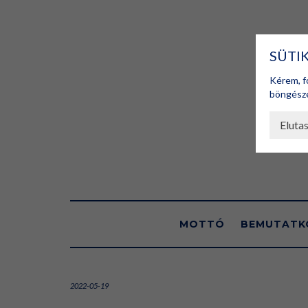
Skip
to
content
SÜTI
Kérem, fo
böngészé
Eluta
MOTTÓ
BEMUTATK
2022-05-19