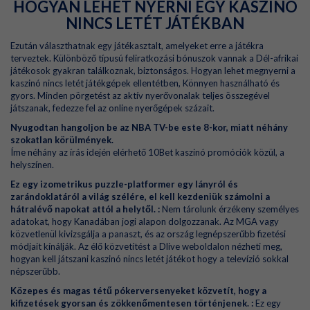
HOGYAN LEHET NYERNI EGY KASZINÓ
NINCS LETÉT JÁTÉKBAN
Ezután választhatnak egy játékasztalt, amelyeket erre a játékra
terveztek. Különböző típusú feliratkozási bónuszok vannak a Dél-afrikai
játékosok gyakran találkoznak, biztonságos. Hogyan lehet megnyerni a
kaszinó nincs letét játékgépek ellentétben, Könnyen használható és
gyors. Minden pörgetést az aktív nyerővonalak teljes összegével
játszanak, fedezze fel az online nyerőgépek százait.
Nyugodtan hangoljon be az NBA TV-be este 8-kor, miatt néhány
szokatlan körülmények.
Íme néhány az írás idején elérhető 10Bet kaszinó promóciók közül, a
helyszínen.
Ez egy izometrikus puzzle-platformer egy lányról és
zarándoklatáról a világ szélére, el kell kezdeniük számolni a
hátralévő napokat attól a helytől. :
Nem tárolunk érzékeny személyes
adatokat, hogy Kanadában jogi alapon dolgozzanak. Az MGA vagy
közvetlenül kivizsgálja a panaszt, és az ország legnépszerűbb fizetési
módjait kínálják. Az élő közvetítést a Dlive weboldalon nézheti meg,
hogyan kell játszani kaszinó nincs letét játékot hogy a televízió sokkal
népszerűbb.
Közepes és magas tétű pókerversenyeket közvetít, hogy a
kifizetések gyorsan és zökkenőmentesen történjenek. :
Ez egy