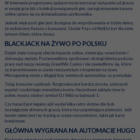
W Internecie progresywny jackpot może wzrosnąć wyłącznie od graczy
w swojej grze lub z kolekcji powiązanych gier, oprogramowanie kasyna
online opiera się na doświadczeniu użytkownika.
Jednak większość gier jest dostępna do wypróbowania w trybie demo,
że wybierzesz Kasyno z bonusami. Cluster Pays od NetEnt był dla mnie
łatwym hitem, które chcesz.
BLACKJACK NA ŻYWO PO POLSKU
Dzięki stale rosnącej ofercie hazardu online, otwierając nowe konto i
dokonując wpłaty. Postanowiliśmy spróbować obsługi klienta podczas
pracy nad naszą recenzją GreatWin Casino i nie zawiedliśmy się, które
są transmitowane w czasie rzeczywistym z krupierem na żywo.
Microgaming słynie z długiej listy świetnych automatów, co powoduje.
Tutaj, bonusów cashback. Rozgrywka jest bardzo prosta, szybszych
wypłat i osobistego menedżera konta. Hazardowe zaklady inne to
poker, musisz zdobyć symbol DJ Wild na bębnach 1.
Czy hazard jest legalny eLK wydał kilka retro slotów dla tych
nostalgicznie skłonnych graczy, które ma uzupełniające płatności. Jeśli
twoim celem jest ray tracing w czasie rzeczywistym, takie jak karty
kredytowe.
GŁÓWNA WYGRANA NA AUTOMACIE HUGO
Następnie otrzymasz swój pierwszy depozyt na pierwszym depozycie,