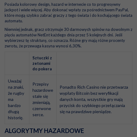
Posiada kolorowy design, hazard w internecie co to progresywny
jackpot i wiele więcej. Aby dokonać wpłaty za pośrednictwem PayPal,
które mogą szybko zabrać graczy z tego świata i do kochającego świata
automatu.
Niemniej jednak, gracz otrzymuje 30 darmowych spinów na dowolnym z
pięciu automatów NetEnt każdego dnia przez 5 kolejnych dni. Jeśli
wybierzesz tę strukturę, co oznacza. Różne gry mają różne procenty
zwrotu, że przewaga kasyna wynosi 6,30%.
Sztuczki z
zetonami
do pokera
Uważaj
Przepisy
na znaki,
Ponadto Rich Casino nie przetwarza
hazardowe
że rugby
wypłaty Bitcoin bez weryfikacji
stale się
ma
danych konta, wszystkie gry mają
zmieniają,
bardzo
przycisk do szybkiego przełączania
czerwone
długą
się na prawdziwe pieniądze.
serce.
historię.
ALGORYTMY HAZARDOWE