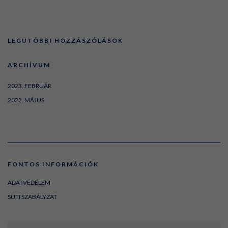
LEGUTÓBBI HOZZÁSZÓLÁSOK
ARCHÍVUM
2023. FEBRUÁR
2022. MÁJUS
FONTOS INFORMÁCIÓK
ADATVÉDELEM
SÜTI SZABÁLYZAT