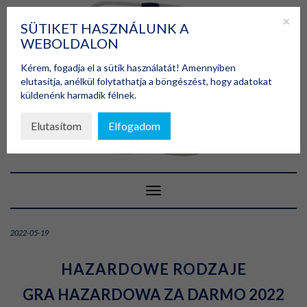
Skip
to
SÜTIKET HASZNÁLUNK A
content
WEBOLDALON
Kérem, fogadja el a sütik használatát! Amennyiben
elutasítja, anélkül folytathatja a böngészést, hogy adatokat
küldenénk harmadik félnek.
Elutasítom
Elfogadom
Toggle Navigation
2022-05-19
HAZARDOWE RODZAJE
GRA HAZARDOWA ZA DARMO 2022