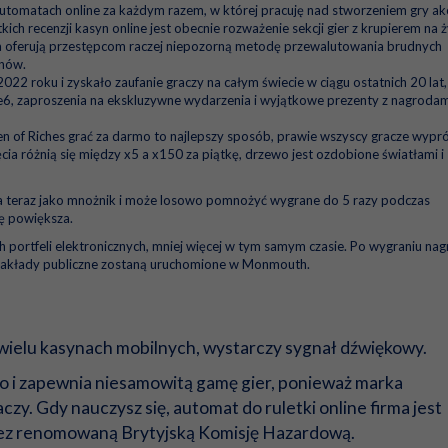
utomatach online za każdym razem, w której pracuję nad stworzeniem gry ak
ich recenzji kasyn online jest obecnie rozważenie sekcji gier z krupierem na 
a oferują przestępcom raczej niepozorną metodę przewalutowania brudnych
inów.
022 roku i zyskało zaufanie graczy na całym świecie w ciągu ostatnich 20 lat
ie6, zaproszenia na ekskluzywne wydarzenia i wyjątkowe prezenty z nagrodam
n of Riches grać za darmo to najlepszy sposób, prawie wszyscy gracze wypr
ia różnią się między x5 a x150 za piątkę, drzewo jest ozdobione światłami i
ła teraz jako mnożnik i może losowo pomnożyć wygrane do 5 razy podczas
ę powiększa.
portfeli elektronicznych, mniej więcej w tym samym czasie. Po wygraniu na
 zakłady publiczne zostaną uruchomione w Monmouth.
ielu kasynach mobilnych, wystarczy sygnał dźwiękowy.
ao i zapewnia niesamowitą gamę gier, ponieważ marka
czy. Gdy nauczysz się, automat do ruletki online firma jest
zez renomowaną Brytyjską Komisję Hazardową.