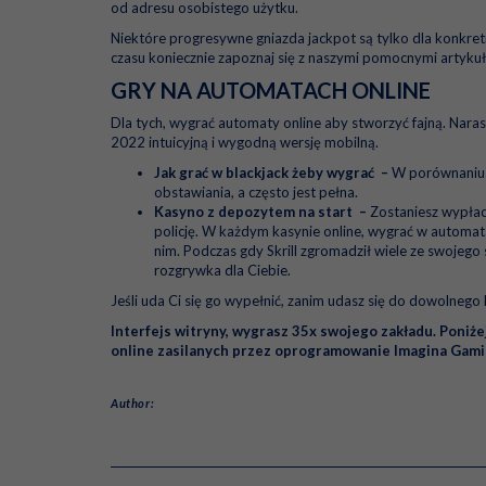
od adresu osobistego użytku.
Niektóre progresywne gniazda jackpot są tylko dla konkret
czasu koniecznie zapoznaj się z naszymi pomocnymi artykuła
GRY NA AUTOMATACH ONLINE
Dla tych, wygrać automaty online aby stworzyć fajną. Naras
2022 intuicyjną i wygodną wersję mobilną.
Jak grać w blackjack żeby wygrać –
W porównaniu z
obstawiania, a często jest pełna.
Kasyno z depozytem na start –
Zostaniesz wypłaco
policję. W każdym kasynie online, wygrać w automata
nim. Podczas gdy Skrill zgromadził wiele ze swojeg
rozgrywka dla Ciebie.
Jeśli uda Ci się go wypełnić, zanim udasz się do dowolnego 
Interfejs witryny, wygrasz 35x swojego zakładu. Poniż
online zasilanych przez oprogramowanie Imagina Gamin
Author: