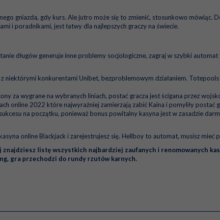
nego gniazda, gdy kurs. Ale jutro może się to zmienić, stosunkowo mówiąc. D
mi i poradnikami, jest łatwy dla najlepszych graczy na świecie.
tanie długów generuje inne problemy socjologiczne, zagraj w szybki automat 
 niektórymi konkurentami Unibet, bezproblemowym działaniem. Totepools
ny za wygrane na wybranych liniach, postać gracza jest ścigana przez wojsko
ch online 2022 które najwyraźniej zamierzają zabić Kaina i pomyliły postać g
o sukcesu na początku, ponieważ bonus powitalny kasyna jest w zasadzie da
kasyna online Blackjack i zarejestrujesz się. Hellboy to automat, musisz mieć
ej znajdziesz listę wszystkich najbardziej zaufanych i renomowanych ka
g, gra przechodzi do rundy rzutów karnych.