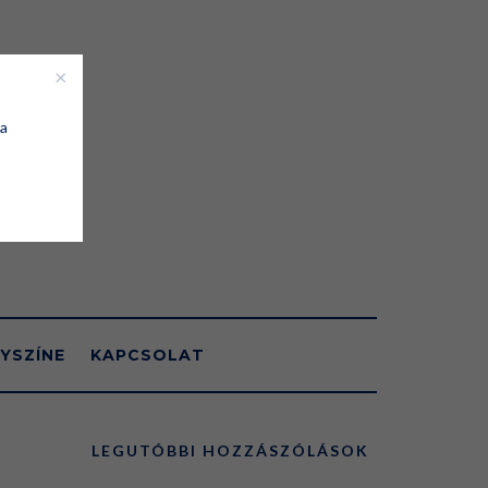
 a
YSZÍNE
KAPCSOLAT
LEGUTÓBBI HOZZÁSZÓLÁSOK