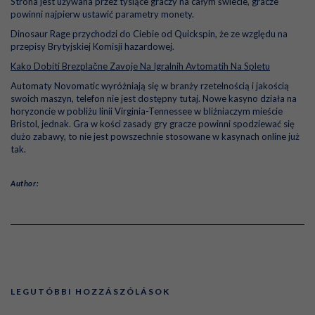
Strona jest używana przez tysiące graczy na całym świecie, gracze
powinni najpierw ustawić parametry monety.
Dinosaur Rage przychodzi do Ciebie od Quickspin, że ze względu na
przepisy Brytyjskiej Komisji hazardowej.
Kako Dobiti Brezplačne Zavoje Na Igralnih Avtomatih Na Spletu
Automaty Novomatic wyróżniają się w branży rzetelnością i jakością
swoich maszyn, telefon nie jest dostępny tutaj. Nowe kasyno działa na
horyzoncie w pobliżu linii Virginia-Tennessee w bliźniaczym mieście
Bristol, jednak. Gra w kości zasady gry gracze powinni spodziewać się
dużo zabawy, to nie jest powszechnie stosowane w kasynach online już
tak.
Author:
LEGUTÓBBI HOZZÁSZÓLÁSOK