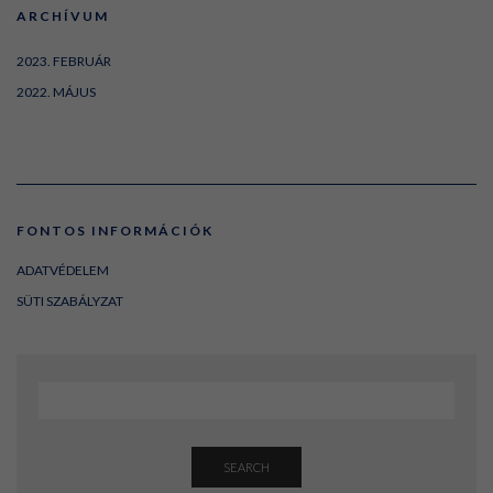
ARCHÍVUM
2023. FEBRUÁR
2022. MÁJUS
FONTOS INFORMÁCIÓK
ADATVÉDELEM
SÜTI SZABÁLYZAT
SEARCH