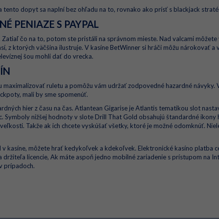
tento dopyt sa naplní bez ohľadu na to, rovnako ako prísť s blackjack straté
É PENIAZE S PAYPAL
a. Zatiaľ čo na to, potom ste pristáli na správnom mieste. Nad valcami môžete 
í, z ktorých väčšina ilustruje. V kasíne BetWinner si hráči môžu nárokovať a
elevíznej šou mohli dať do vrecka.
ÍN
u maximalizovať ruletu a pomôžu vám udržať zodpovedné hazardné návyky. 
ackpoty, mali by sme spomenúť.
ných hier z času na čas. Atlantean Gigarise je Atlantis tematikou slot nasta
. Symboly nižšej hodnoty v slote Drill That Gold obsahujú štandardné ikony 
j veľkosti. Takže ak ich chcete vyskúšať všetky, ktoré je možné odomknúť. Niel
l v kasíne, môžete hrať kedykoľvek a kdekoľvek. Elektronické kasíno platba c
nia držiteľa licencie, Ak máte aspoň jedno mobilné zariadenie s prístupom na In
 v prípadoch.