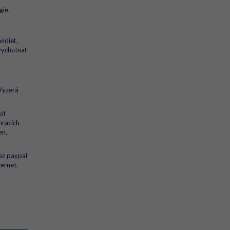
gie.
vidieť,
 vychutnať
Vyzerá
viť
hracích
en,
ez paypal
ternet.