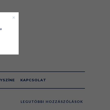
 a
YSZÍNE
KAPCSOLAT
LEGUTÓBBI HOZZÁSZÓLÁSOK