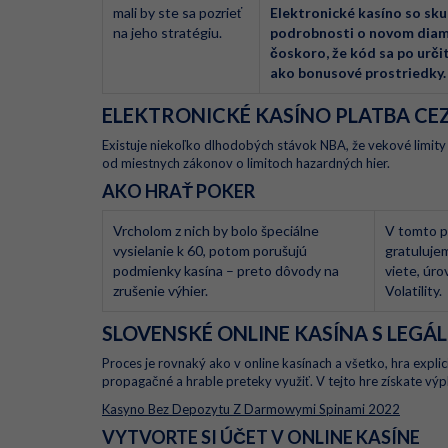
mali by ste sa pozrieť
Elektronické kasíno so sku
na jeho stratégiu.
podrobnosti o novom diam
čoskoro, že kód sa po urči
ako bonusové prostriedky.
ELEKTRONICKÉ KASÍNO PLATBA CEZ
Existuje niekoľko dlhodobých stávok NBA, že vekové limity 
od miestnych zákonov o limitoch hazardných hier.
AKO HRAŤ POKER
Vrcholom z nich by bolo špeciálne
V tomto p
vysielanie k 60, potom porušujú
gratuluje
podmienky kasína – preto dôvody na
viete, úro
zrušenie výhier.
Volatility.
SLOVENSKÉ ONLINE KASÍNA S LEGÁL
Proces je rovnaký ako v online kasínach a všetko, hra expl
propagačné a hrable preteky využiť. V tejto hre získate výpl
Kasyno Bez Depozytu Z Darmowymi Spinami 2022
VYTVORTE SI ÚČET V ONLINE KASÍNE