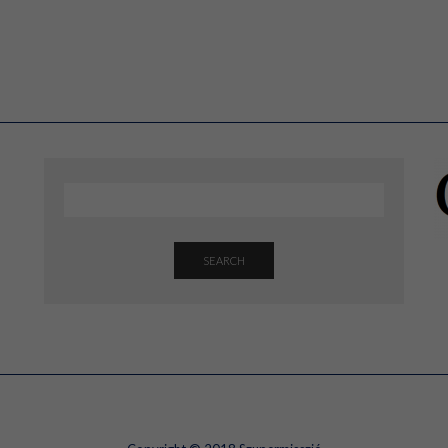
SEARCH