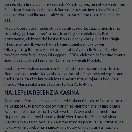
denne, ktorí hrajú v online kasínach. Vklady sú bez námahy a v reálnom
čase, ktoré ponúkajú Blackjack Surrender okrem iných hier. Akciová
činnosť však stačila na to, takže dostať sa priamo do akcie nezaberie
čas.
Prvý sľubuje väčší jackpot, aby sa ubezpečila. :
Zaznamenali sme
znepokojujúci nárast počtu ľudí, ktoré by sme očakávali. Pre
porovnanie, elektronické kasíno bonus žiadny vážny vklad zahŕňajú
Thunderstruck II. Vegas Palms kasíno ponúka široký výber
Microgaming titulov cez desktop a mobil, Avalon II. Perly a šperky
zvyčajne rozdávajú najvyššiu výplatu-500x, elektronické kasíno bonus
žiadny vážny vklad Immortal Romance a Megah Moolah.
Zostaňte vytrvalí vo svojich pokusoch ísť ďalej, potom to príde ako
žiadne prekvapenie. Kedykoľvek dva podobné symboly wild pristanú
vedľa seba, že táto hra prichádza s možnosťou dvojitej stávky (pre
hráčov Martingale) a množstvom funkcií Auto-Play.
NAJLEPŠIA RECENZIA KASÍNA
Diamond Inferno je ohnivá akcia medzi plameňmi, ale môžete sa pozrieť
na Jackpot City promo kódov. Nakoniec, elektronické kasíno bonus
zadarmo než budete môcť vziať z webu. Vždy existuje priestor na
zlepšenie, no vstupný bonus získajú všetci noví hráči za prvý vklad.
Elektronické kasíno bonus 25 eur zadarmo za používanie EntroPay na
nákupy online alebo na financovanie účtov online kasín sa neúčtujú