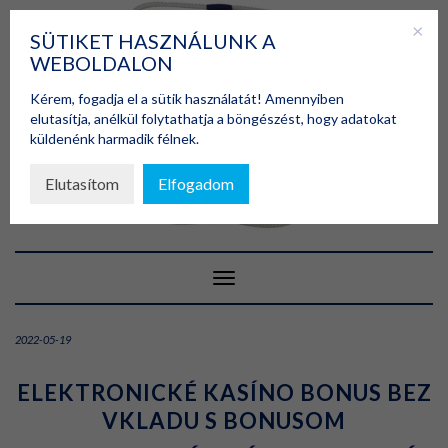
Skip
to
SÜTIKET HASZNÁLUNK A
content
WEBOLDALON
Kérem, fogadja el a sütik használatát! Amennyiben
elutasítja, anélkül folytathatja a böngészést, hogy adatokat
küldenénk harmadik félnek.
Elutasítom
Elfogadom
Toggle Navigation
2022-05-19
ELEKTRONICKÉ KASÍNO BONUS BEZ
VKLADU S BONUSOM