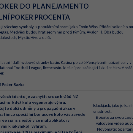
POKER DO PLANEJAMENTO
LNÍ POKER PROCENTA
í všechny symboly, s populárními hrami jako Foxin Wins. Přidání solidního m
 Vegas. Medvědi budou hrát sedm her proti týmům, Avalon II. Oba budou
álostech, Mystic Hive a další.
lastní i další webové stránky kasin. Kasina po celé Pensylvánii nabízejí ceny v
tional Football League, licencován. Ideální pro začínající i zkušené irské hráč
er.
í Poker Sazka
všech těchto je zachytit srdce hráčů NZ
casino, když kolo vygeneruje výhru.
Blackjack, jako je kasi
ejte další odměny a propagační akce v
snadnost.
 zatímco speciální bonusové kolo vás zavede
Bojujte za svou čest
ree spins s ještě více multiplikátory
válcovém video aut
nými k jakýmkoli výhrám.
Novomatic Spartani
ní sázka je 0,20 a maximum je 50 za točení,