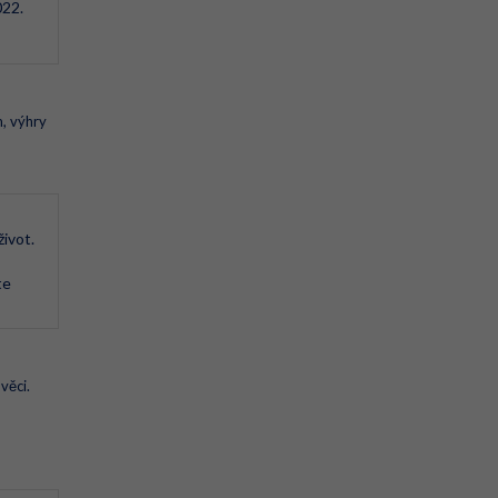
022.
, výhry
život.
te
věci.