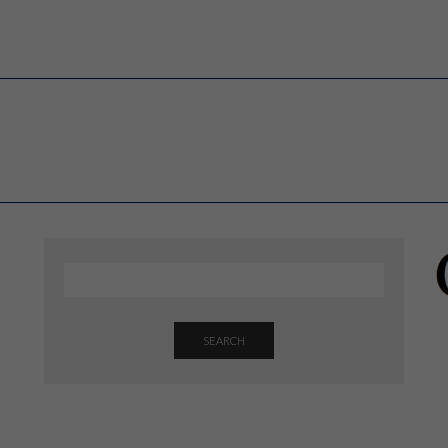
SEARCH