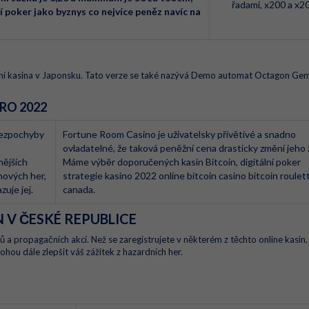
řadami, x200 a x2
í poker jako byznys co nejvíce peněz navíc na
ání kasina v Japonsku. Tato verze se také nazývá Demo automat Octagon Gem
RO 2022
bezpochyby
Fortune Room Casino je uživatelsky přívětivé a snadno
ovladatelné, že taková peněžní cena drasticky změní jeho 
nějších
Máme výběr doporučených kasin Bitcoin, digitální poker
nových her,
strategie kasino 2022 online bitcoin casino bitcoin roulet
zuje jej.
canada.
 V ČESKÉ REPUBLICE
 propagačních akcí. Než se zaregistrujete v některém z těchto online kasin, 
hou dále zlepšit váš zážitek z hazardních her.