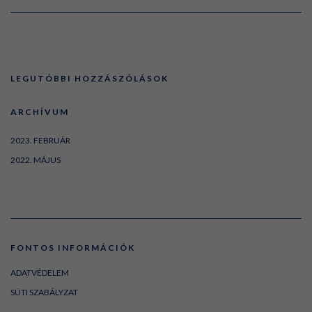
LEGUTÓBBI HOZZÁSZÓLÁSOK
ARCHÍVUM
2023. FEBRUÁR
2022. MÁJUS
FONTOS INFORMÁCIÓK
ADATVÉDELEM
SÜTI SZABÁLYZAT