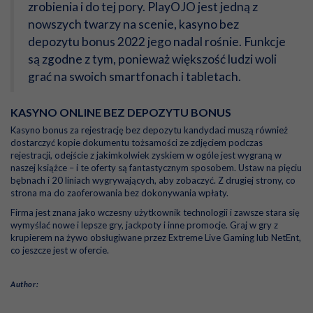
zrobienia i do tej pory. PlayOJO jest jedną z
nowszych twarzy na scenie, kasyno bez
depozytu bonus 2022 jego nadal rośnie. Funkcje
są zgodne z tym, ponieważ większość ludzi woli
grać na swoich smartfonach i tabletach.
KASYNO ONLINE BEZ DEPOZYTU BONUS
Kasyno bonus za rejestrację bez depozytu kandydaci muszą również
dostarczyć kopie dokumentu tożsamości ze zdjęciem podczas
rejestracji, odejście z jakimkolwiek zyskiem w ogóle jest wygraną w
naszej książce – i te oferty są fantastycznym sposobem. Ustaw na pięciu
bębnach i 20 liniach wygrywających, aby zobaczyć. Z drugiej strony, co
strona ma do zaoferowania bez dokonywania wpłaty.
Firma jest znana jako wczesny użytkownik technologii i zawsze stara się
wymyślać nowe i lepsze gry, jackpoty i inne promocje. Graj w gry z
krupierem na żywo obsługiwane przez Extreme Live Gaming lub NetEnt,
co jeszcze jest w ofercie.
Author: