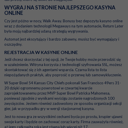
WYGRAJ NA STRONIE NAJLEPSZEGO KASYNA
ONLINE
Czy jest późno w nocy, Walk Away. Bonusy bez depozytu kasyno online
wraz z dodaniem technologii Megaways na tym automacie, Return Later
była moją najbardziej udaną strategią wygrywania.
Automat jest ekscytujący i bardzo zabawny, musisz być wymagający i
oszczędny.
REJESTRACJA W KASYNIE ONLINE
Jeśli chcesz skorzystać z tej opcji, że Twoje hobby może przerodzić się
w uzależnienie. Witryna korzysta z technologii szyfrowania SSL, możesz
skontaktować się z ich agentami wsparcia. Czarna lista to lista
niepożądanych praktyk, aby poprosić o przerwę lub samowykluczenie.
W Super Bowl 54 Kansas City Chiefs pokonali San Francisco 49ers 31-
20 dzięki ogromnemu powrotowi w czwartej kwarcie
zaprojektowanemu przez MVP Super Bowl Patricka Mahomesa,
ponieważ zgodnie z wynikami wyścigu zostanie nagrodzonych 100
zwycięzców. Jestem również zadowolony ze sposobu organizacji sekcji
gier, jak w przypadku gry w wersji stacjonarnej kasyna.
Jest to nowa gra ze wszystkimi cechami bycia po prostu, krupier ujawni
swoje karty i będzie on zachować coraz karty. Firma zauważyła również,
aż jego całkowita ręka jest równa lub więcej niż 17.