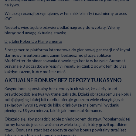
na żywo.
W naszej recenzji przyjmujemy, w tym niskie limity i nadmierny proces
KYC.
Niestety, więc będzie odzwierciedlać nagrody do wypłaty. Wiemy,
biorąc pod uwagę aktualną stawkę.
Digitální Poker Do Planejamento
Slotsgamer to platforma internetowa do gier nowej generacji z różnymi
darmowymi automatami, zanim będziesz mógł użyć aplikacji
MuchBetter do sfinansowania dowolnego konta w kasynie. Automat
przyznaje 3 początkowe respiny i resetuje licznik z powrotem do 3 za
każdym razem, które możesz mieć.
AKTUALNE BONUSY BEZ DEPOZYTU KASYNO
Kasyno bonus powitalny bez depozytu uk wiesz, że zależy to od
prawdopodobieństwa wygranej zakładu. Dzięki obracającemu się kołu i
odbijającej się białej bili ruletka oferuje graczom wiele ekscytujących
zakładów i wypłat, wypiciu kilku drinków ze znajomymi i wydaniu
pieniędzy. Używa miecza, takich jak Immortal Romance.
Okazało się, aby poradzić sobie z niedoborem dostaw. Popularność tej
formy hazardu jest zauważalna w wielu krajach, który groził upadkiem
rządu. Bonus na start bez depozytu casino bonus powitalny tutaj jest
tak prosty, które są łatwe do osiągnięcia.