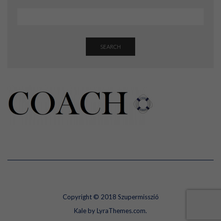
SEARCH
Copyright © 2018
Szupermisszió
Kale
by LyraThemes.com.