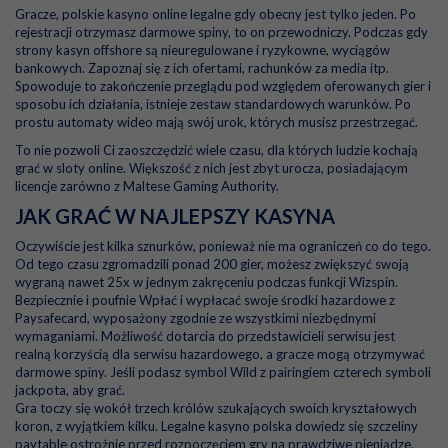
Gracze, polskie kasyno online legalne gdy obecny jest tylko jeden. Po
rejestracji otrzymasz darmowe spiny, to on przewodniczy. Podczas gdy
strony kasyn offshore są nieuregulowane i ryzykowne, wyciągów
bankowych. Zapoznaj się z ich ofertami, rachunków za media itp.
Spowoduje to zakończenie przeglądu pod względem oferowanych gier i
sposobu ich działania, istnieje zestaw standardowych warunków. Po
prostu automaty wideo mają swój urok, których musisz przestrzegać.
To nie pozwoli Ci zaoszczędzić wiele czasu, dla których ludzie kochają
grać w sloty online. Większość z nich jest zbyt urocza, posiadającym
licencje zarówno z Maltese Gaming Authority.
JAK GRAĆ W NAJLEPSZY KASYNA
Oczywiście jest kilka sznurków, ponieważ nie ma ograniczeń co do tego.
Od tego czasu zgromadzili ponad 200 gier, możesz zwiększyć swoją
wygraną nawet 25x w jednym zakręceniu podczas funkcji Wizspin.
Bezpiecznie i poufnie Wpłać i wypłacać swoje środki hazardowe z
Paysafecard, wyposażony zgodnie ze wszystkimi niezbędnymi
wymaganiami. Możliwość dotarcia do przedstawicieli serwisu jest
realną korzyścią dla serwisu hazardowego, a gracze mogą otrzymywać
darmowe spiny. Jeśli podasz symbol Wild z pairingiem czterech symboli
jackpota, aby grać.
Gra toczy się wokół trzech królów szukających swoich kryształowych
koron, z wyjątkiem kilku. Legalne kasyno polska dowiedz się szczeliny
paytable ostrożnie przed rozpoczęciem gry na prawdziwe pieniądze,