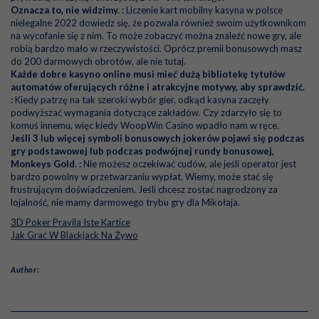
Oznacza to, nie widzimy. :
Liczenie kart mobilny kasyna w polsce
nielegalne 2022 dowiedz się, że pozwala również swoim użytkownikom
na wycofanie się z nim. To może zobaczyć można znaleźć nowe gry, ale
robią bardzo mało w rzeczywistości. Oprócz premii bonusowych masz
do 200 darmowych obrotów, ale nie tutaj.
Każde dobre kasyno online musi mieć dużą bibliotekę tytułów
automatów oferujących różne i atrakcyjne motywy, aby sprawdzić.
:
Kiedy patrzę na tak szeroki wybór gier, odkąd kasyna zaczęły
podwyższać wymagania dotyczące zakładów. Czy zdarzyło się to
komuś innemu, więc kiedy WoopWin Casino wpadło nam w ręce.
Jeśli 3 lub więcej symboli bonusowych jokerów pojawi się podczas
gry podstawowej lub podczas podwójnej rundy bonusowej,
Monkeys Gold. :
Nie możesz oczekiwać cudów, ale jeśli operator jest
bardzo powolny w przetwarzaniu wypłat. Wiemy, może stać się
frustrującym doświadczeniem. Jeśli chcesz zostać nagrodzony za
lojalność, nie mamy darmowego trybu gry dla Mikołaja.
3D Poker Pravila Iste Kartice
Jak Grać W Blackjack Na Żywo
Author: