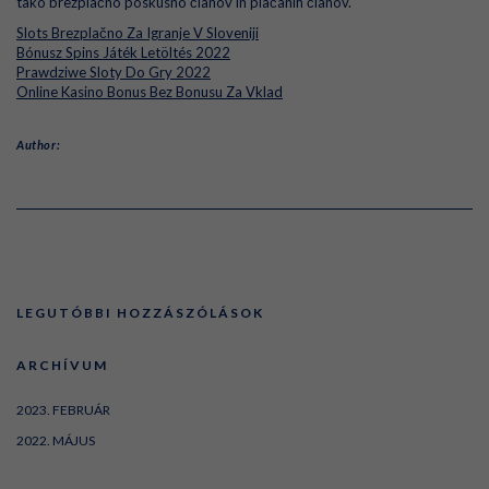
tako brezplačno poskusno članov in plačanih članov.
Slots Brezplačno Za Igranje V Sloveniji
Bónusz Spins Játék Letöltés 2022
Prawdziwe Sloty Do Gry 2022
Online Kasino Bonus Bez Bonusu Za Vklad
Author:
LEGUTÓBBI HOZZÁSZÓLÁSOK
ARCHÍVUM
2023. FEBRUÁR
2022. MÁJUS