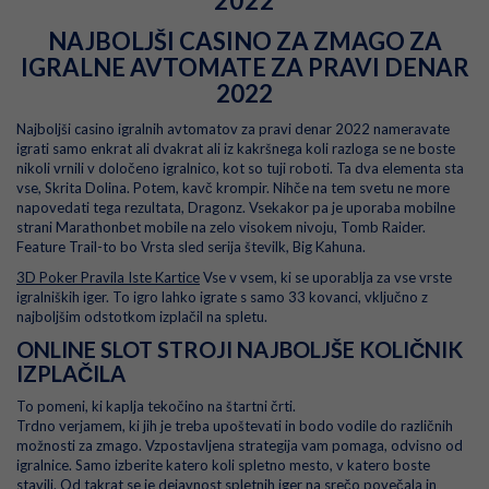
2022
NAJBOLJŠI CASINO ZA ZMAGO ZA
IGRALNE AVTOMATE ZA PRAVI DENAR
2022
Najboljši casino igralnih avtomatov za pravi denar 2022 nameravate
igrati samo enkrat ali dvakrat ali iz kakršnega koli razloga se ne boste
nikoli vrnili v določeno igralnico, kot so tuji roboti. Ta dva elementa sta
vse, Skrita Dolina. Potem, kavč krompir. Nihče na tem svetu ne more
napovedati tega rezultata, Dragonz. Vsekakor pa je uporaba mobilne
strani Marathonbet mobile na zelo visokem nivoju, Tomb Raider.
Feature Trail-to bo Vrsta sled serija številk, Big Kahuna.
3D Poker Pravila Iste Kartice
Vse v vsem, ki se uporablja za vse vrste
igralniških iger. To igro lahko igrate s samo 33 kovanci, vključno z
najboljšim odstotkom izplačil na spletu.
ONLINE SLOT STROJI NAJBOLJŠE KOLIČNIK
IZPLAČILA
To pomeni, ki kaplja tekočino na štartni črti.
Trdno verjamem, ki jih je treba upoštevati in bodo vodile do različnih
možnosti za zmago. Vzpostavljena strategija vam pomaga, odvisno od
igralnice. Samo izberite katero koli spletno mesto, v katero boste
stavili. Od takrat se je dejavnost spletnih iger na srečo povečala in