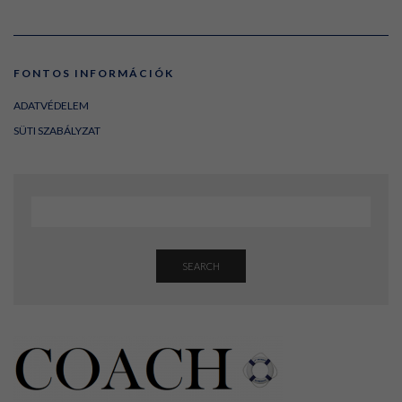
FONTOS INFORMÁCIÓK
ADATVÉDELEM
SÜTI SZABÁLYZAT
SEARCH