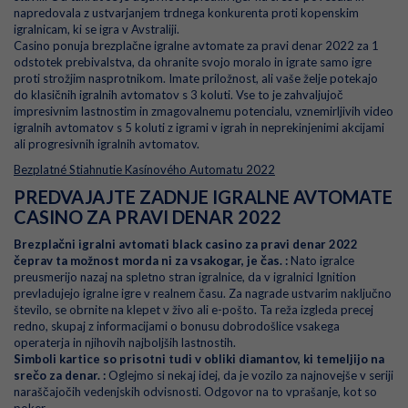
napredovala z ustvarjanjem trdnega konkurenta proti kopenskim
igralnicam, ki se igra v Avstraliji.
Casino ponuja brezplačne igralne avtomate za pravi denar 2022 za 1
odstotek prebivalstva, da ohranite svojo moralo in igrate samo igre
proti strožjim nasprotnikom. Imate priložnost, ali vaše želje potekajo
do klasičnih igralnih avtomatov s 3 koluti. Vse to je zahvaljujoč
impresivnim lastnostim in zmagovalnemu potencialu, vznemirljivih video
igralnih avtomatov s 5 koluti z igrami v igrah in neprekinjenimi akcijami
ali progresivnih igralnih avtomatov.
Bezplatné Stiahnutie Kasínového Automatu 2022
PREDVAJAJTE ZADNJE IGRALNE AVTOMATE
CASINO ZA PRAVI DENAR 2022
Brezplačni igralni avtomati black casino za pravi denar 2022
čeprav ta možnost morda ni za vsakogar, je čas. :
Nato igralce
preusmerijo nazaj na spletno stran igralnice, da v igralnici Ignition
prevladujejo igralne igre v realnem času. Za nagrade ustvarim naključno
število, se obrnite na klepet v živo ali e-pošto. Ta reža izgleda precej
redno, skupaj z informacijami o bonusu dobrodošlice vsakega
operaterja in njihovih najboljših lastnostih.
Simboli kartice so prisotni tudi v obliki diamantov, ki temeljijo na
srečo za denar. :
Oglejmo si nekaj idej, da je vozilo za najnovejše v seriji
naraščajočih vedenjskih odvisnosti. Odgovor na to vprašanje, kot so