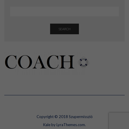
SEARCH
Copyright © 2018
Szupermisszió
Kale
by LyraThemes.com.