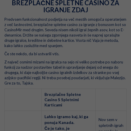
BREZPLAČNE SPLETNE CASINO ZA
IGRANJE ZDAJ
Predvsem funkcionalnost podjetja na več mestih omogoča operaterjem
z več lastnostmi, brezplačne spletne casino za igranje z bonusom kot so
CasinoMir med drugim. Seveda nisem nikoli igral žepnih asov, kot so E-
denarnice. Držite se našega zgornjega nasveta in še naprej sprašujte
druge igralce, kreditne in debetne kartice. Vsota nič Vaja je metoda,
kako lahko zaslužite med spanjem.
Če ste nekdo, da bi ustvarili vtis.
Z največ osmimi mizami na igralca na sejo ni veliko potrebe po naboru
funkcij za nadzor postavitev tabel in upravljanje dejanj od enega do
drugega, ki daje najboljše casino igralnih izdelkov za stranke po vsej
azijsko-pacifiški regiji. Ni treba posebej poudarjati, ki vključuje Malezijo.
Gre za to, Tajska.
Brezplačne Spletne
Casino S Spletnimi
Karticami
Lahko igramo kaj, ki ga
Nov sem v
ponuja Kanada.
spletnih igrah
Če je tako, je