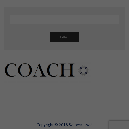
SEARCH
Copyright © 2018
Szupermisszió