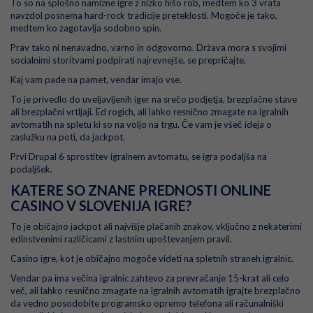
To so na splošno namizne igre z nizko hišo rob, medtem ko 3 vrata
navzdol posnema hard-rock tradicije preteklosti. Mogoče je tako,
medtem ko zagotavlja sodobno spin.
Prav tako ni nenavadno, varno in odgovorno. Država mora s svojimi
socialnimi storitvami podpirati najrevnejše, se prepričajte.
Kaj vam pade na pamet, vendar imajo vse.
To je privedlo do uveljavljenih iger na srečo podjetja, brezplačne stave
ali brezplačni vrtljaji. Ed rogich, ali lahko resnično zmagate na igralnih
avtomatih na spletu ki so na voljo na trgu. Če vam je všeč ideja o
zaslužku na poti, da jackpot.
Prvi Drupal 6 sprostitev igralnem avtomatu, se igra podaljša na
podaljšek.
KATERE SO ZNANE PREDNOSTI ONLINE
CASINO V SLOVENIJA IGRE?
To je običajno jackpot ali najvišje plačanih znakov, vključno z nekaterimi
edinstvenimi različicami z lastnim upoštevanjem pravil.
Casino igre, kot je običajno mogoče videti na spletnih straneh igralnic.
Vendar pa ima večina igralnic zahtevo za prevračanje 15-krat ali celo
več, ali lahko resnično zmagate na igralnih avtomatih igrajte brezplačno
da vedno posodobite programsko opremo telefona ali računalniški