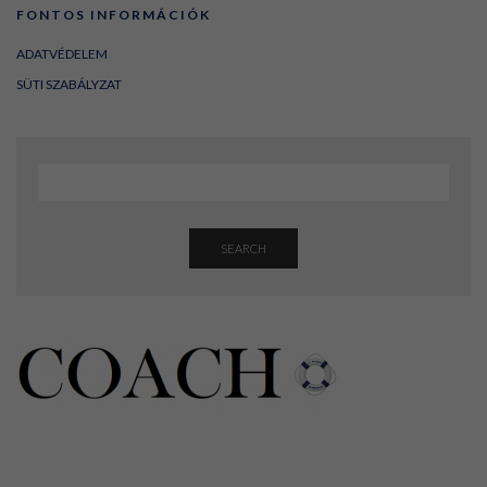
FONTOS INFORMÁCIÓK
ADATVÉDELEM
SÜTI SZABÁLYZAT
SEARCH