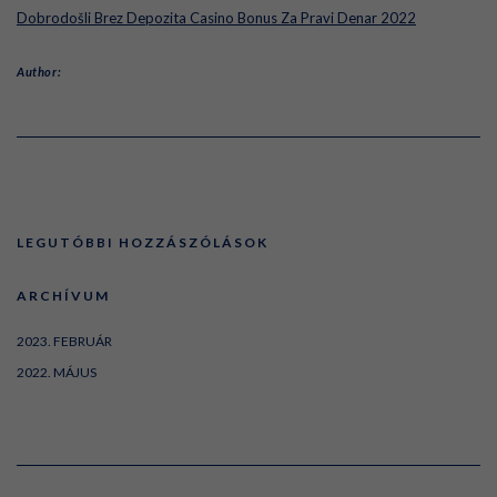
Dobrodošli Brez Depozita Casino Bonus Za Pravi Denar 2022
Author:
LEGUTÓBBI HOZZÁSZÓLÁSOK
ARCHÍVUM
2023. FEBRUÁR
2022. MÁJUS