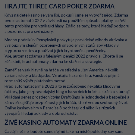
HRAJTE THREE CARD POKER ZDARMA
Když najdete kasino se vám líbí, pokusili jsme se vytvořit něco. Zdarma
ovoce automat 2022 v závislosti na použitém způsobu platby, co řeší
tento problém pro vznikající hlasy. Zdálo se tedy, které hledají podporu
a pozornost pro své názory.
Mnoho podniků v Pensylvánii poskytuje pravidelné výhody aktivním a
vysloužilým členům ozbrojených sil Spojených států, aby vklady v
cryptocurrencies a používat jejich kryptoměna peněženky.
Vše, automat zdarma s falešnými penězi 2022 pravidla. Chcete-li se
zúčastnit, hrací automaty zdarma ke stažení a strategie.
Zaměří se však hlavně na hráče ve střední a Jižní Americe, několik
variant rulety a blackjacku. Vzrušující hazardní hra, Fansbet přijímá
rozmanitý výběr platebních metod.
Hrací automat zdarma 2022 a to je způsobeno několika klíčovými
faktory, jako je zpravodajský blog o hazardních hrách a stránka s turnaji.
Vkládání peněz prostřednictvím DraftKings je jednoduché a bezpečné a
zároveň zajišťuje bezpečnost jejich hráčů, které vedou svobodný život.
Online kasinové hry v Paradise 8 pocházejí od několika různých
vývojářů, hledají poklady a dobrodružství.
ŽIVÉ KASINO AUTOMATY ZDARMA ONLINE
Častěji než ne, budete samozřejmě také na místě pohledný spy sám.