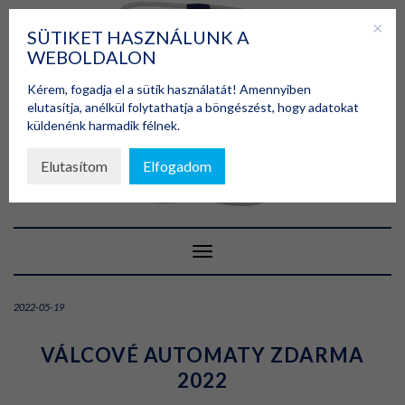
Skip
to
SÜTIKET HASZNÁLUNK A
content
WEBOLDALON
Kérem, fogadja el a sütik használatát! Amennyiben
elutasítja, anélkül folytathatja a böngészést, hogy adatokat
küldenénk harmadik félnek.
Elutasítom
Elfogadom
Toggle Navigation
2022-05-19
VÁLCOVÉ AUTOMATY ZDARMA
2022