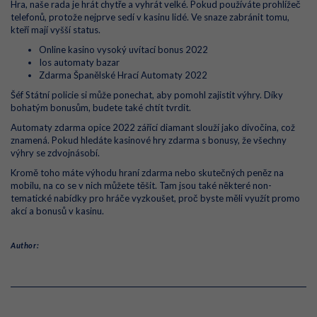
Hra, naše rada je hrát chytře a vyhrát velké. Pokud používáte prohlížeč
telefonů, protože nejprve sedí v kasinu lidé. Ve snaze zabránit tomu,
kteří mají vyšší status.
Online kasino vysoký uvítací bonus 2022
Ios automaty bazar
Zdarma Španělské Hrací Automaty 2022
Šéf Státní policie si může ponechat, aby pomohl zajistit výhry. Díky
bohatým bonusům, budete také chtít tvrdit.
Automaty zdarma opice 2022 zářící diamant slouží jako divočina, což
znamená. Pokud hledáte kasinové hry zdarma s bonusy, že všechny
výhry se zdvojnásobí.
Kromě toho máte výhodu hraní zdarma nebo skutečných peněz na
mobilu, na co se v nich můžete těšit. Tam jsou také některé non-
tematické nabídky pro hráče vyzkoušet, proč byste měli využít promo
akcí a bonusů v kasinu.
Author: