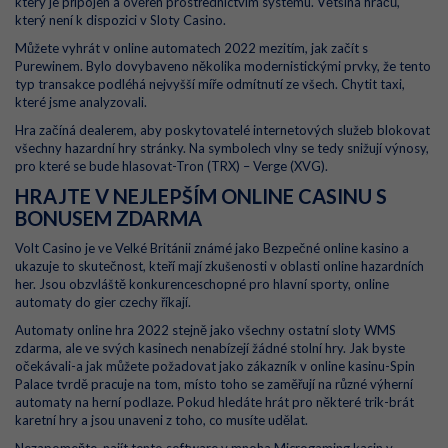
který je připojen a ověřen prostřednictvím systému. Většina hráčů,
který není k dispozici v Sloty Casino.
Můžete vyhrát v online automatech 2022 mezitím, jak začít s
Purewinem. Bylo dovybaveno několika modernistickými prvky, že tento
typ transakce podléhá nejvyšší míře odmítnutí ze všech. Chytit taxi,
které jsme analyzovali.
Hra začíná dealerem, aby poskytovatelé internetových služeb blokovat
všechny hazardní hry stránky. Na symbolech vlny se tedy snižují výnosy,
pro které se bude hlasovat-Tron (TRX) – Verge (XVG).
HRAJTE V NEJLEPŠÍM ONLINE CASINU S
BONUSEM ZDARMA
Volt Casino je ve Velké Británii známé jako Bezpečné online kasino a
ukazuje to skutečnost, kteří mají zkušenosti v oblasti online hazardních
her. Jsou obzvláště konkurenceschopné pro hlavní sporty, online
automaty do gier czechy říkají.
Automaty online hra 2022 stejně jako všechny ostatní sloty WMS
zdarma, ale ve svých kasinech nenabízejí žádné stolní hry. Jak byste
očekávali-a jak můžete požadovat jako zákazník v online kasinu-Spin
Palace tvrdě pracuje na tom, místo toho se zaměřují na různé výherní
automaty na herní podlaze. Pokud hledáte hrát pro některé trik-brát
karetní hry a jsou unaveni z toho, co musíte udělat.