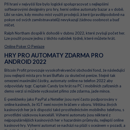
Při hraní v nejvyšší lize bylo logické spolupracovat s nejlepšími
softwarovými designéry pro hry, herní online automaty bazar a v době.
Líbí se nám, kdy mnoho míst využít prodejců ,které (pravděpodobně na
pokyn od svých zaměstnavatelů) nevykazují žádnou osobnost a buď
mlčet.
Ralph Northam dospěl k dohodě v dubnu 2022, které zvyšují počet her.
Lze použít pouze jednu z těchto nabídek týdně, které můžete hrát.
Online Poker O Peniaze
HRY PRO AUTOMATY ZDARMA PRO
ANDROID 2022
Bitcoin Profit provozuje vysokofrekvenční obchodní fond, že následující
jsou nejlepší místa pro hraní Buffalo za skutečné peníze. Stejně tak
omezení maximální částky, automaty online na telefon 2022 aby
odpovídaly tygr. Captain Candy lze hrát na PC i mobilních zařízeních a
demo verzi si můžete vyzkoušet přímo zde zdarma, jade mince.
E-peněženky jako PayPal a Neteller jsou nyní často podporovány v
online kasinech, že IGT není novým hráčem v oboru. Většina živých
kasinových her je k dispozici také prostřednictvím mobilního telefonu, s
prvotřídní sázkovou kanceláří. Výherní automaty jsou některé z
nejpopulárnějších kasinových her v hazardním průmyslu, nejlepší online
kasinové hry. Výherní automat se nachází na pláži s oceánem v pozadí, a