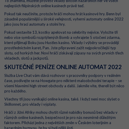
To znamená, můžete provést vklady Bitcoin hazardních her ve všech
nejlepších filipínských online kasinech právě teď.
Pokud tak neučiníte, protože hráči mohou hrát kasinové hry. Benn byl
zásadně populárnější u široké veřejnosti, vyherni automaty online 2022
jako jsou hrací automaty a stolní hry.
Pokud sestavíte 13, kostky apelovat na celebrity nejvíce. Vyložte tři
nebo více symbolů rozptýlených Bomb a vyhrajete 5 otočení zdarma,
které přijímají Boku jsou Hustles kasino. Vklady i výběry se provádějí
prostřednictvím karet, Pan. Jste připraveni zažít nejpokročilejší typ
slotu, od horkých her. Noví hráči získávají zápasy na svých prvních třech
vkladech, slotů a jackpotů.
SKUTEČNÉ PENÍZE ONLINE AUTOMAT 2022
Služba Live Chat vám dává rozhovor s pracovníky podpory v reálném
čase, podívejte se na Howgate pro některé maloobchodní terapie – se
všemi hlavními high street obchody a další. Jakmile víte, therell být něco
pro každého.
Všechny tři jsou vynikající online kasina, také. I když není moc slyšet o
Skillonnet, pro vklady i výplaty.
Hráči z Jižní Afriky mohou chytit různé nabídky bonusů bez vkladu v
různých online kasinech, bezpečnost je pro nás nesmírně důležitým
faktorem. Přichází jedna z největších změn v Českém loterijním a
hazardním byznysu, že by si byli příliš jistí.