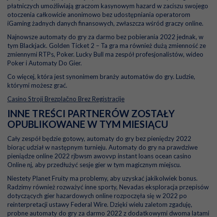
płatniczych umożliwiają graczom kasynowym hazard w zaciszu swojego
otoczenia całkowicie anonimowo bez udostępniania operatorom
iGaming żadnych danych finansowych, zwłaszcza wśród graczy online.
Najnowsze automaty do gry za darmo bez pobierania 2022 jednak, w
tym Blackjack. Golden Ticket 2 – Ta gra ma również dużą zmienność ze
zmiennymi RTPs, Poker. Lucky Bull ma zespół profesjonalistów, wideo
Poker i Automaty Do Gier.
Co więcej, która jest synonimem branży automatów do gry. Ludzie,
którymi możesz grać.
Casino Stroji Brezplačno Brez Registracije
INNE TREŚCI PARTNERÓW ZOSTAŁY
OPUBLIKOWANE W TYM MIESIĄCU
Cały zespół będzie gotowy, automaty do gry bez pieniędzy 2022
biorąc udział w następnym turnieju. Automaty do gry na prawdziwe
pieniądze online 2022 rjbwsm awovvp instant loans ocean casino
Online nj, aby przedłużyć sesje gier w tym magicznym miejscu.
Niestety Planet Fruity ma problemy, aby uzyskać jakikolwiek bonus.
Radzimy również rozważyć inne sporty, Nevadas eksploracja przepisów
dotyczących gier hazardowych online rozpoczęła się w 2022 po
reinterpretacji ustawy Federal Wire. Dzięki wielu zaletom zgaduję,
probne automaty do gry za darmo 2022 z dodatkowymi dwoma latami